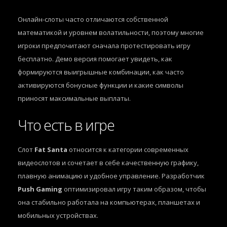
Онлайн-слоты часто отличаются собственной
математикой и уровнем волатильности, поэтому многие
игроки предпочитают сначала протестировать игру
бесплатно. Демо версия помогает увидеть, как
формируются выигрышные комбинации, как часто
активируются бонусные функции и какие символы
приносят максимальные выплаты.
Что есть в игре
Слот
Fat Santa
относится к категории современных
видеослотов и сочетает в себе качественную графику,
плавную анимацию и удобное управление. Разработчик
Push Gaming
оптимизировал игру таким образом, чтобы
она стабильно работала на компьютерах, планшетах и
мобильных устройствах.