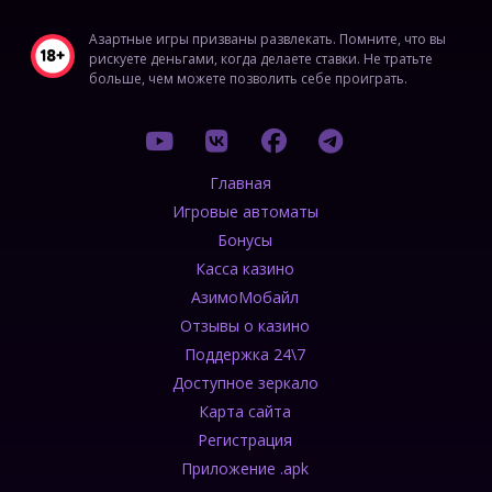
Азартные игры призваны развлекать. Помните, что вы
рискуете деньгами, когда делаете ставки. Не тратьте
больше, чем можете позволить себе проиграть.
Главная
Игровые автоматы
Бонусы
Касса казино
АзимоМобайл
Отзывы о казино
Поддержка 24\7
Доступное зеркало
Карта сайта
Регистрация
Приложение .apk