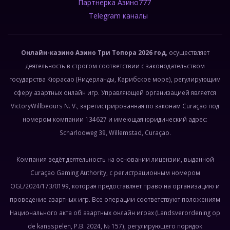
Партнерка Азино777
Telegram каналы
Онлайн-казино Азино Три Топора 2026 год
, осуществляет
деятельность в строгом соответствии с законодательством
государства Кюрасао (Нидерланды, Карибское море), регулирующим
сферу азартных онлайн игр. Управляющей организацией является
VictoryWillbeours N. V., зарегистрированная по законам Curaçao под
номером компании 134627 и имеющая юридический адрес:
Scharlooweg 39, Willemstad, Curaçao.
Компания ведёт деятельность на основании лицензии, выданной
Curaçao Gaming Authority, с регистрационным номером
OGL/2024/173/0199, которая предоставляет право на организацию и
проведение азартных игр. Все операции соответствуют положениям
Национального акта об азартных онлайн играх (Landsverordening op
de kansspelen, P.B. 2024, № 157), регулирующего порядок