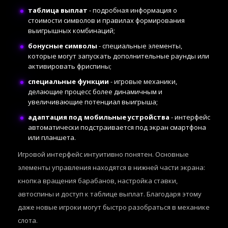
таблица выплат
- подробная информация о
стоимости символов и правилах формирования
выигрышных комбинаций;
бонусные символы
- специальные элементы,
которые могут запускать дополнительные раунды или
активировать фриспины;
специальные функции
- игровые механики,
делающие процесс более динамичным и
увеличивающие потенциал выигрыша;
адаптация под мобильные устройства
- интерфейс
автоматически подстраивается под экран смартфона
или планшета.
Игровой интерфейс интуитивно понятен. Основные
элементы управления находятся в нижней части экрана:
кнопка вращения барабанов, настройка ставки,
автоспины и доступ к таблице выплат. Благодаря этому
даже новые игроки могут быстро разобраться в механике
слота.