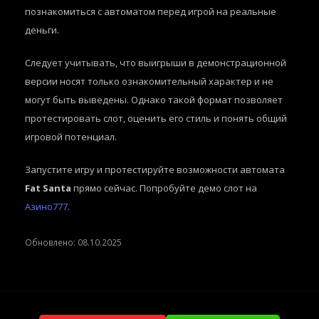
познакомиться с автоматом перед игрой на реальные
деньги.
Следует учитывать, что выигрыши в демонстрационной
версии носят только ознакомительный характер и не
могут быть выведены. Однако такой формат позволяет
протестировать слот, оценить его стиль и понять общий
игровой потенциал.
Запустите игру и протестируйте возможности автомата
Fat Santa
прямо сейчас. Попробуйте демо слот на
Азино777
.
Обновлено:
08.10.2025