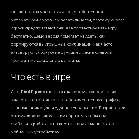
Онлайн-слоты часто отличаются собственной
математикой и уровнем волатильности, поэтому многие
игроки предпочитают сначала протестировать игру
бесплатно. Демо версия помогает увидеть, как
формируются выигрышные комбинации, как часто
активируются бонусные функции и какие символы
приносят максимальные выплаты.
Что есть в игре
Слот
Pied Piper
относится к категории современных
видеослотов и сочетает в себе качественную графику,
плавную анимацию и удобное управление. Разработчик
оптимизировал игру таким образом, чтобы она
стабильно работала на компьютерах, планшетах и
мобильных устройствах.