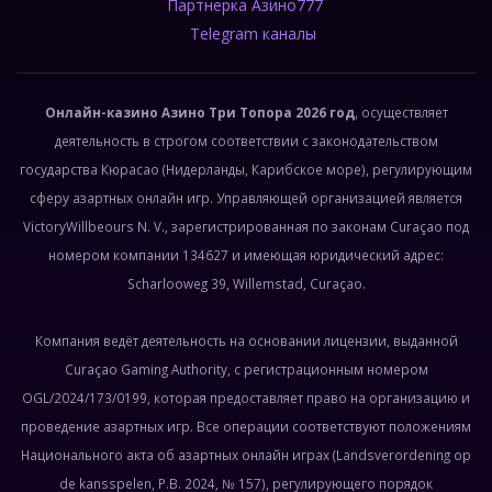
Партнерка Азино777
Telegram каналы
Онлайн-казино Азино Три Топора 2026 год
, осуществляет
деятельность в строгом соответствии с законодательством
государства Кюрасао (Нидерланды, Карибское море), регулирующим
сферу азартных онлайн игр. Управляющей организацией является
VictoryWillbeours N. V., зарегистрированная по законам Curaçao под
номером компании 134627 и имеющая юридический адрес:
Scharlooweg 39, Willemstad, Curaçao.
Компания ведёт деятельность на основании лицензии, выданной
Curaçao Gaming Authority, с регистрационным номером
OGL/2024/173/0199, которая предоставляет право на организацию и
проведение азартных игр. Все операции соответствуют положениям
Национального акта об азартных онлайн играх (Landsverordening op
de kansspelen, P.B. 2024, № 157), регулирующего порядок