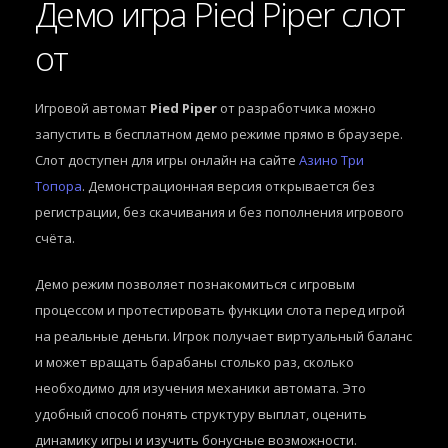
Демо игра Pied Piper слот
от
Игровой автомат
Pied Piper
от разработчика
можно
запустить в бесплатном демо режиме прямо в браузере.
Слот доступен для игры онлайн на сайте
Азино Три
Топора
. Демонстрационная версия открывается без
регистрации, без скачивания и без пополнения игрового
счёта.
Демо режим позволяет познакомиться с игровым
процессом и протестировать функции слота перед игрой
на реальные деньги. Игрок получает виртуальный баланс
и может вращать барабаны столько раз, сколько
необходимо для изучения механики автомата. Это
удобный способ понять структуру выплат, оценить
динамику игры и изучить бонусные возможности.