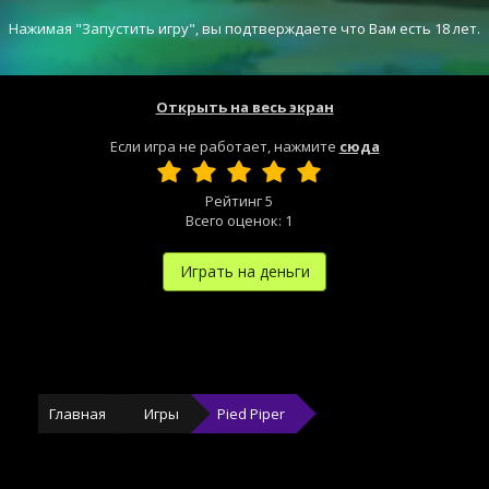
Нажимая "Запустить игру", вы подтверждаете что Вам есть 18 лет.
Открыть на весь экран
Если игра не работает, нажмите
сюда
Рейтинг
5
Всего оценок:
1
Играть на деньги
Главная
Игры
Pied Piper