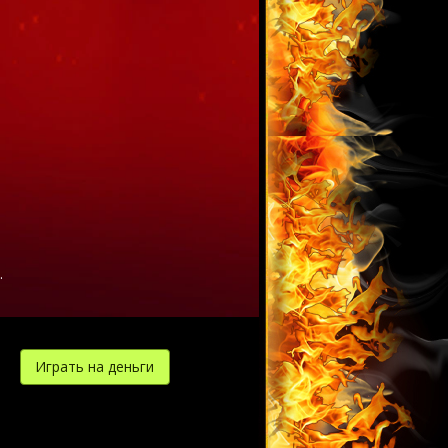
.
Играть на деньги