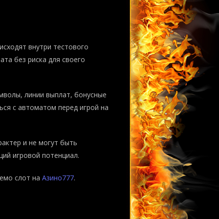
оисходят внутри тестового
ата без риска для своего
мволы, линии выплат, бонусные
ся с автоматом перед игрой на
актер и не могут быть
щий игровой потенциал.
демо слот на
Азино777
.