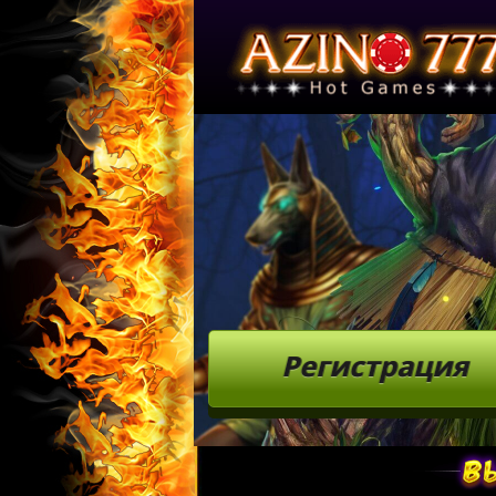
й фонд
32 950 ₽
Регистрация