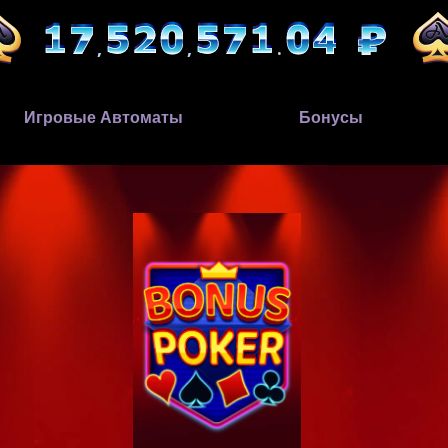
,
,
.
Игровые Автоматы
Бонусы