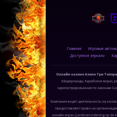
Главная
Игровые автом
Доступное зеркало
Ка
Онлайн-казино Азино Три Топора 
(Нидерланды, Карибское море), р
зарегистрированная по законам Cur
Компания ведёт деятельность на основа
предоставляет право на организаци
онлайн играх (Landsverordening op de 