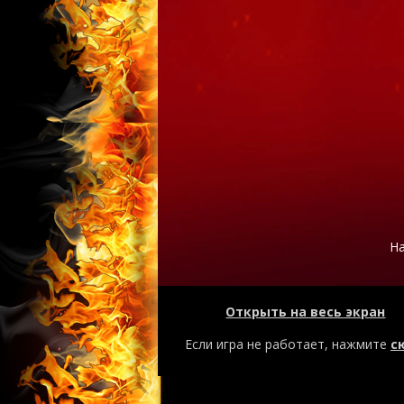
На
Открыть на весь экран
Если игра не работает, нажмите
с