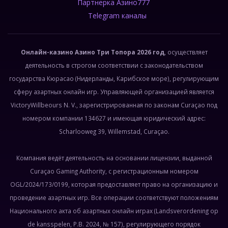
Партнерка Азино777
Telegram каналы
Онлайн-казино Азино Три Топора 2026 год
, осуществляет
деятельность в строгом соответствии с законодательством
государства Кюрасао (Нидерланды, Карибское море), регулирующим
сферу азартных онлайн игр. Управляющей организацией является
VictoryWillbeours N. V., зарегистрированная по законам Curaçao под
номером компании 134627 и имеющая юридический адрес:
Scharlooweg 39, Willemstad, Curaçao.
Компания ведёт деятельность на основании лицензии, выданной
Curaçao Gaming Authority, с регистрационным номером
OGL/2024/173/0199, которая предоставляет право на организацию и
проведение азартных игр. Все операции соответствуют положениям
Национального акта об азартных онлайн играх (Landsverordening op
de kansspelen, P.B. 2024, № 157), регулирующего порядок