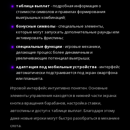
таблица выплат
- подробная информация о
стоимости символов и правилах формирования
выигрышных комбинаций;
бонусные символы
- специальные элементы,
которые могут запускать дополнительные раунды или
активировать фриспины;
специальные функции
- игровые механики,
делающие процесс более динамичным и
увеличивающие потенциал выигрыша;
адаптация под мобильные устройства
- интерфейс
автоматически подстраивается под экран смартфона
или планшета.
Игровой интерфейс интуитивно понятен. Основные
элементы управления находятся в нижней части экрана:
кнопка вращения барабанов, настройка ставки,
автоспины и доступ к таблице выплат. Благодаря этому
даже новые игроки могут быстро разобраться в механике
слота.