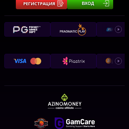
РЕГИСТРАЦИЯ
ВХОД