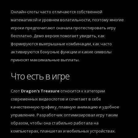
Онлайн-слоты часто отличаются собственной
математикой и уровнем волатильности, поэтому многие
игроки предпочитают сначала протестировать игру
бесплатно. Демо версия помогает увидеть, как
формируются выигрышные комбинации, как часто
активируются бонусные функции и какие символы
приносят максимальные выплаты.
Что есть в игре
Слот
Dragon's Treasure
относится к категории
современных видеослотов и сочетает в себе
качественную графику, плавную анимацию и удобное
управление. Разработчик
оптимизировал игру таким
образом, чтобы она стабильно работала на
компьютерах, планшетах и мобильных устройствах.