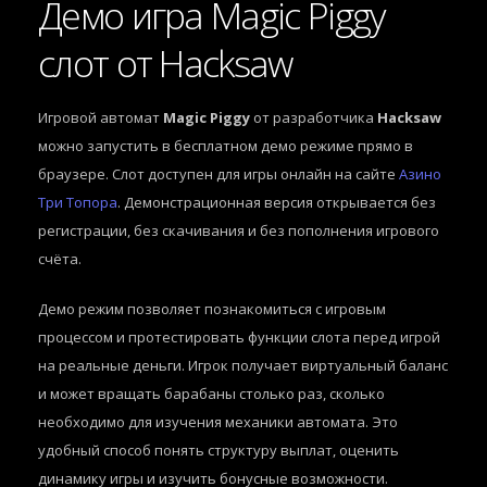
Демо игра Magic Piggy
слот от Hacksaw
Игровой автомат
Magic Piggy
от разработчика
Hacksaw
можно запустить в бесплатном демо режиме прямо в
браузере. Слот доступен для игры онлайн на сайте
Азино
Три Топора
. Демонстрационная версия открывается без
регистрации, без скачивания и без пополнения игрового
счёта.
Демо режим позволяет познакомиться с игровым
процессом и протестировать функции слота перед игрой
на реальные деньги. Игрок получает виртуальный баланс
и может вращать барабаны столько раз, сколько
необходимо для изучения механики автомата. Это
удобный способ понять структуру выплат, оценить
динамику игры и изучить бонусные возможности.