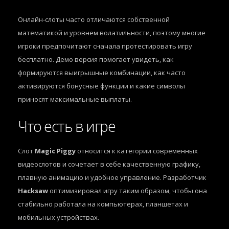
Онлайн-слоты часто отличаются собственной
математикой и уровнем волатильности, поэтому многие
игроки предпочитают сначала протестировать игру
бесплатно. Демо версия помогает увидеть, как
формируются выигрышные комбинации, как часто
активируются бонусные функции и какие символы
приносят максимальные выплаты.
Что есть в игре
Слот
Magic Piggy
относится к категории современных
видеослотов и сочетает в себе качественную графику,
плавную анимацию и удобное управление. Разработчик
Hacksaw
оптимизировал игру таким образом, чтобы она
стабильно работала на компьютерах, планшетах и
мобильных устройствах.