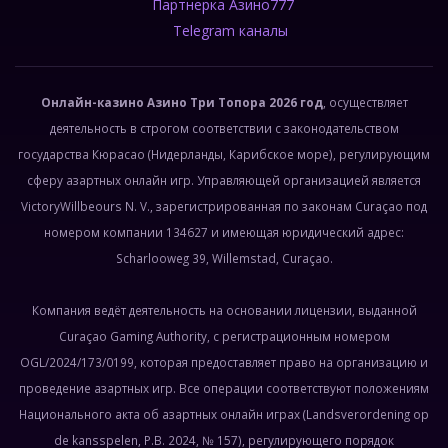
Партнерка Азино777
Telegram каналы
Онлайн-казино Азино Три Топора 2026 год
, осуществляет
деятельность в строгом соответствии с законодательством
государства Кюрасао (Нидерланды, Карибское море), регулирующим
сферу азартных онлайн игр. Управляющей организацией является
VictoryWillbeours N. V., зарегистрированная по законам Curaçao под
номером компании 134627 и имеющая юридический адрес:
Scharlooweg 39, Willemstad, Curaçao.
Компания ведёт деятельность на основании лицензии, выданной
Curaçao Gaming Authority, с регистрационным номером
OGL/2024/173/0199, которая предоставляет право на организацию и
проведение азартных игр. Все операции соответствуют положениям
Национального акта об азартных онлайн играх (Landsverordening op
de kansspelen, P.B. 2024, № 157), регулирующего порядок