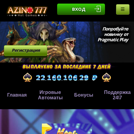
ВХОД
Попробуйте
новинку от
Pragmatic Play
Регистрация
Игровые
Поддержка
Главная
Бонусы
Автоматы
24\7
,
,
.