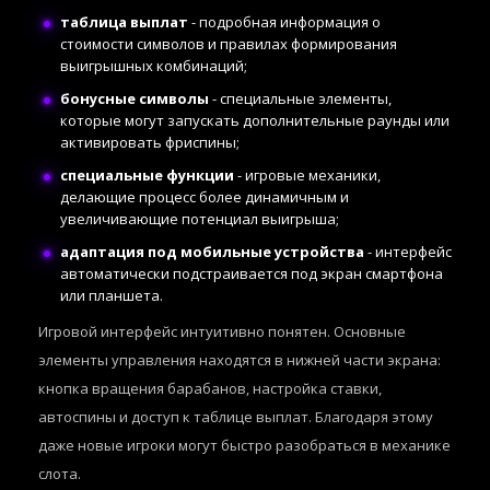
таблица выплат
- подробная информация о
стоимости символов и правилах формирования
выигрышных комбинаций;
бонусные символы
- специальные элементы,
которые могут запускать дополнительные раунды или
активировать фриспины;
специальные функции
- игровые механики,
делающие процесс более динамичным и
увеличивающие потенциал выигрыша;
адаптация под мобильные устройства
- интерфейс
автоматически подстраивается под экран смартфона
или планшета.
Игровой интерфейс интуитивно понятен. Основные
элементы управления находятся в нижней части экрана:
кнопка вращения барабанов, настройка ставки,
автоспины и доступ к таблице выплат. Благодаря этому
даже новые игроки могут быстро разобраться в механике
слота.