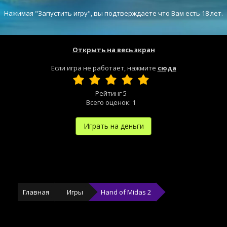
Нажимая "Запустить игру", вы подтверждаете что Вам есть 18 лет.
Открыть на весь экран
Если игра не работает, нажмите
сюда
Рейтинг
5
Всего оценок:
1
Играть на деньги
Главная
Игры
Hand of Midas 2