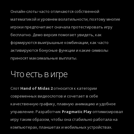
Онлайн-слоты часто отличаются собственной
математикой и уровнем волатильности, поэтому многие
игроки предпочитают сначала протестировать игру
бесплатно. Демо версия помогает увидеть, как
формируются выигрышные комбинации, как часто
активируются бонусные функции и какие символы
приносят максимальные выплаты.
Что есть в игре
Слот
Hand of Midas 2
относится к категории
современных видеослотов и сочетает в себе
качественную графику, плавную анимацию и удобное
управление. Разработчик
Pragmatic Play
оптимизировал
игру таким образом, чтобы она стабильно работала на
компьютерах, планшетах и мобильных устройствах.