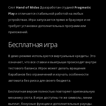
Слот
Hand of Midas 2
разработан студией
Pragmatic
Play
и отличается стабильной работой на любых
устройствах. Игра запускается прямо в браузере и не
требует установки дополнительных программ или
приложений.
Бесплатная игра
В демо режиме используются виртуальные кредиты. Это
означает, что все ставки и выигрыши происходят внутри
тестового баланса. Игрок может делать вращения
барабанов без ограничений и изучать особенности
автомата без риска для своего бюджета.
Бесплатная версия полностью повторяет оригинальную
механику слота. В игре доступны те же символы, линии
выплат, бонусные функции и дополнительные раунды.