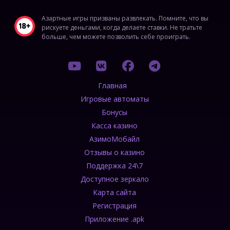
Азартные игры призваны развлекать. Помните, что вы
рискуете деньгами, когда делаете ставки. Не тратьте
больше, чем можете позволить себе проиграть.
Главная
Игровые автоматы
Бонусы
Касса казино
АзимоМобайл
Отзывы о казино
Поддержка 24\7
Доступное зеркало
Карта сайта
Регистрация
Приложение .apk