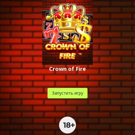
Crown of Fire
Запустить игру