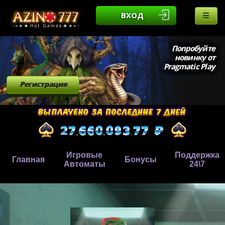
ВХОД
Попробуйте
новинку от
Pragmatic Play
Регистрация
Игровые
Поддержка
Главная
Бонусы
Автоматы
24\7
,
,
.