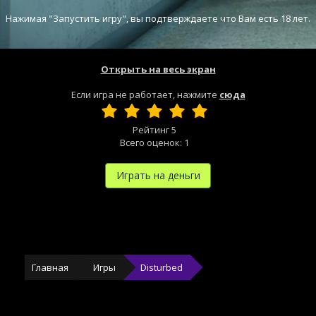
Нажимая "Запустить игру", вы подтверждаете что Вам есть 18 лет.
Открыть на весь экран
Если игра не работает, нажмите
сюда
Рейтинг
5
Всего оценок:
1
Играть на деньги
Главная
Игры
Disturbed