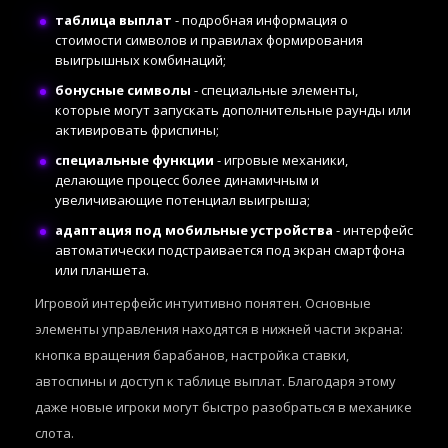
таблица выплат
- подробная информация о
стоимости символов и правилах формирования
выигрышных комбинаций;
бонусные символы
- специальные элементы,
которые могут запускать дополнительные раунды или
активировать фриспины;
специальные функции
- игровые механики,
делающие процесс более динамичным и
увеличивающие потенциал выигрыша;
адаптация под мобильные устройства
- интерфейс
автоматически подстраивается под экран смартфона
или планшета.
Игровой интерфейс интуитивно понятен. Основные
элементы управления находятся в нижней части экрана:
кнопка вращения барабанов, настройка ставки,
автоспины и доступ к таблице выплат. Благодаря этому
даже новые игроки могут быстро разобраться в механике
слота.