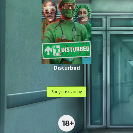
Disturbed
Запустить игру