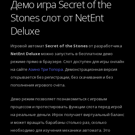
Демо игра Secret of the
Stones слот от NetEnt
Deluxe
Игровой автомат
Secret of the Stones
от разработчика
NetEnt Deluxe
можно запустить в бесплатном демо
режиме прямо в браузере. Слот доступен для игры онлайн
на сайте
Азино Три Топора
. Демонстрационная версия
открывается без регистрации, без скачивания и без
пополнения игрового счёта.
Демо режим позволяет познакомиться с игровым
процессом и протестировать функции слота перед игрой
на реальные деньги. Игрок получает виртуальный баланс
и может вращать барабаны столько раз, сколько
необходимо для изучения механики автомата. Это