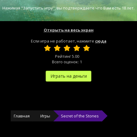
Нажимая "Запустить игру", вы подтверждаете что Вам есть 18 лет.
Открыть на весь экран
Если игра не работает, нажмите
сюда
Рейтинг
5.00
Всего оценок:
1
Играть на деньги
Главная
Игры
Secret of the Stones