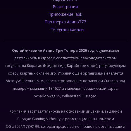
Регистрация
Приложение .apk
Партнерка Азино777
Telegram каналы
Онлайн-казино Азино Три Топора 2026 год
, осуществляет
деятельность в строгом соответствии с законодательством
государства Кюрасао (Нидерланды, Карибское море), регулирующим
сферу азартных онлайн игр. Управляющей организацией является
VictoryWillbeours N. V., зарегистрированная по законам Curaçao под
номером компании 134627 и имеющая юридический адрес:
Scharlooweg 39, Willemstad, Curaçao.
Компания ведёт деятельность на основании лицензии, выданной
Curaçao Gaming Authority, с регистрационным номером
OGL/2024/173/0199, которая предоставляет право на организацию и