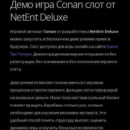
Демо игра Conan слот от
NetEnt Deluxe
Игровой автомат
Conan
от разработчика
NetEnt Deluxe
можно запустить в бесплатном демо режиме прямо в
браузере. Слот доступен для игры онлайн на сайте
Азино
Три Топора
. Демонстрационная версия открывается без
регистрации, без скачивания и без пополнения игрового
счёта.
Демо режим позволяет познакомиться с игровым
процессом и протестировать функции слота перед игрой
на реальные деньги. Игрок получает виртуальный баланс
и может вращать барабаны столько раз, сколько
необходимо для изучения механики автомата. Это
удобный способ понять структуру выплат, оценить
динамику игры и изучить бонусные возможности.