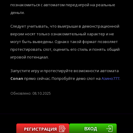
познакомиться с автоматом перед игрой на реальные
деньги.
Следует учитывать, что выигрыши в демонстрационной
версии носят только ознакомительный характер и не
могут быть выведены. Однако такой формат позволяет
протестировать слот, оценить его стиль и понять общий
игровой потенциал.
Запустите игру и протестируйте возможности автомата
Conan
прямо сейчас. Попробуйте демо слот на
Азино777
.
Обновлено:
08.10.2025
РЕГИСТРАЦИЯ
ВХОД