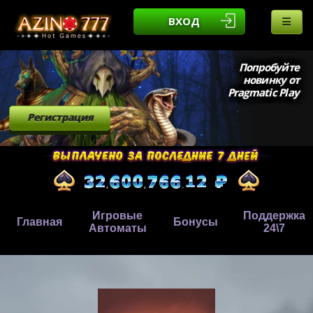
ВХОД
Попробуйте
новинку от
Pragmatic Play
Регистрация
Игровые
Поддержка
Главная
Бонусы
Автоматы
24\7
,
,
.