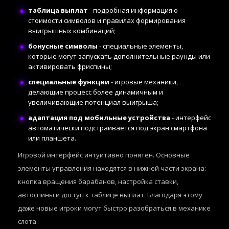
таблица выплат
- подробная информация о
стоимости символов и правилах формирования
выигрышных комбинаций;
бонусные символы
- специальные элементы,
которые могут запускать дополнительные раунды или
активировать фриспины;
специальные функции
- игровые механики,
делающие процесс более динамичным и
увеличивающие потенциал выигрыша;
адаптация под мобильные устройства
- интерфейс
автоматически подстраивается под экран смартфона
или планшета.
Игровой интерфейс интуитивно понятен. Основные
элементы управления находятся в нижней части экрана:
кнопка вращения барабанов, настройка ставки,
автоспины и доступ к таблице выплат. Благодаря этому
даже новые игроки могут быстро разобраться в механике
слота.