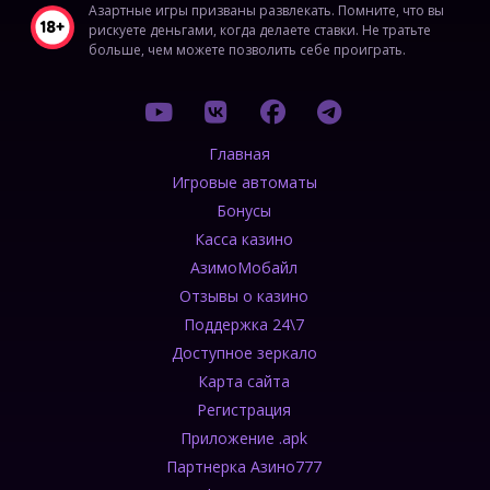
Азартные игры призваны развлекать. Помните, что вы
рискуете деньгами, когда делаете ставки. Не тратьте
больше, чем можете позволить себе проиграть.
Главная
Игровые автоматы
Бонусы
Касса казино
АзимоМобайл
Отзывы о казино
Поддержка 24\7
Доступное зеркало
Карта сайта
Регистрация
Приложение .apk
Партнерка Азино777