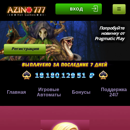
ВХОД
Попробуйте
новинку от
Pragmatic Play
Регистрация
Игровые
Поддержка
Главная
Бонусы
Автоматы
24\7
,
,
.