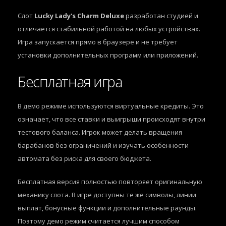
Слот
Lucky Lady's Charm Deluxe
разработан студией
и
отличается стабильной работой на любых устройствах.
Игра запускается прямо в браузере и не требует
установки дополнительных программ или приложений.
Бесплатная игра
В демо режиме используются виртуальные кредиты. Это
означает, что все ставки и выигрыши происходят внутри
тестового баланса. Игрок может делать вращения
барабанов без ограничений и изучать особенности
автомата без риска для своего бюджета.
Бесплатная версия полностью повторяет оригинальную
механику слота. В игре доступны те же символы, линии
выплат, бонусные функции и дополнительные раунды.
Поэтому демо режим считается лучшим способом