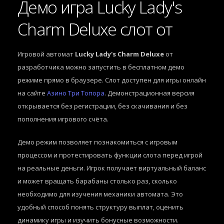
Демо игра Lucky Lady's
Charm Deluxe слот от
Игровой автомат
Lucky Lady's Charm Deluxe
от
разработчика
можно запустить в бесплатном демо
режиме прямо в браузере. Слот доступен для игры онлайн
на сайте
Азино Три Топора
. Демонстрационная версия
открывается без регистрации, без скачивания и без
пополнения игрового счёта.
Демо режим позволяет познакомиться с игровым
процессом и протестировать функции слота перед игрой
на реальные деньги. Игрок получает виртуальный баланс
и может вращать барабаны столько раз, сколько
необходимо для изучения механики автомата. Это
удобный способ понять структуру выплат, оценить
динамику игры и изучить бонусные возможности.