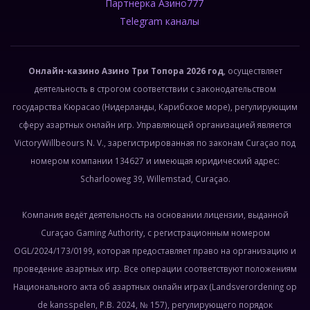
Партнерка Азино777
Telegram каналы
Онлайн-казино Азино Три Топора 2026 год
, осуществляет
деятельность в строгом соответствии с законодательством
государства Кюрасао (Нидерланды, Карибское море), регулирующим
сферу азартных онлайн игр. Управляющей организацией является
VictoryWillbeours N. V., зарегистрированная по законам Curaçao под
номером компании 134627 и имеющая юридический адрес:
Scharlooweg 39, Willemstad, Curaçao.
Компания ведёт деятельность на основании лицензии, выданной
Curaçao Gaming Authority, с регистрационным номером
OGL/2024/173/0199, которая предоставляет право на организацию и
проведение азартных игр. Все операции соответствуют положениям
Национального акта об азартных онлайн играх (Landsverordening op
de kansspelen, P.B. 2024, № 157), регулирующего порядок