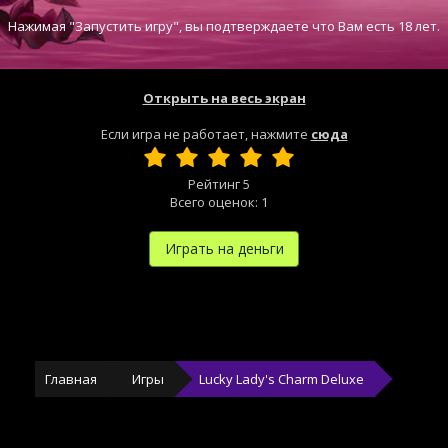
Нажимая "Запустить игру", вы подтверждаете что Вам есть 18 лет.
Открыть на весь экран
Если игра не работает, нажмите
сюда
Рейтинг
5
Всего оценок:
1
Играть на деньги
Главная
Игры
Lucky Lady's Charm Deluxe