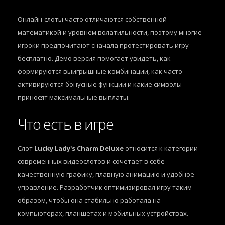
Онлайн-слоты часто отличаются собственной
математикой и уровнем волатильности, поэтому многие
игроки предпочитают сначала протестировать игру
бесплатно. Демо версия помогает увидеть, как
формируются выигрышные комбинации, как часто
активируются бонусные функции и какие символы
приносят максимальные выплаты.
Что есть в игре
Слот
Lucky Lady's Charm Deluxe
относится к категории
современных видеослотов и сочетает в себе
качественную графику, плавную анимацию и удобное
управление. Разработчик
оптимизировал игру таким
образом, чтобы она стабильно работала на
компьютерах, планшетах и мобильных устройствах.