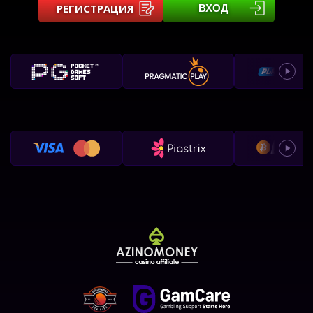
РЕГИСТРАЦИЯ
ВХОД