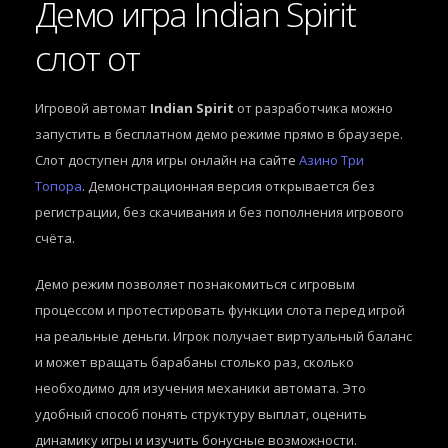
Демо игра Indian Spirit
слот от
Игровой автомат
Indian Spirit
от разработчика
можно
запустить в бесплатном демо режиме прямо в браузере.
Слот доступен для игры онлайн на сайте
Азино Три
Топора
. Демонстрационная версия открывается без
регистрации, без скачивания и без пополнения игрового
счёта.
Демо режим позволяет познакомиться с игровым
процессом и протестировать функции слота перед игрой
на реальные деньги. Игрок получает виртуальный баланс
и может вращать барабаны столько раз, сколько
необходимо для изучения механики автомата. Это
удобный способ понять структуру выплат, оценить
динамику игры и изучить бонусные возможности.