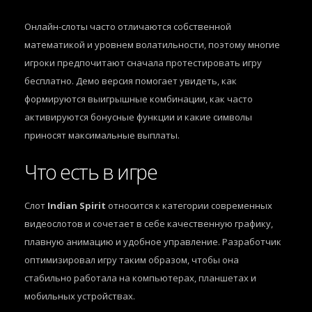
Онлайн-слоты часто отличаются собственной
математикой и уровнем волатильности, поэтому многие
игроки предпочитают сначала протестировать игру
бесплатно. Демо версия помогает увидеть, как
формируются выигрышные комбинации, как часто
активируются бонусные функции и какие символы
приносят максимальные выплаты.
Что есть в игре
Слот
Indian Spirit
относится к категории современных
видеослотов и сочетает в себе качественную графику,
плавную анимацию и удобное управление. Разработчик
оптимизировал игру таким образом, чтобы она
стабильно работала на компьютерах, планшетах и
мобильных устройствах.