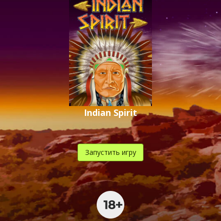
Indian Spirit
Запустить игру