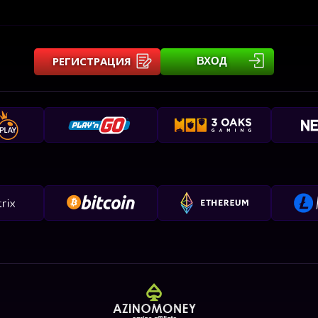
РЕГИСТРАЦИЯ
ВХОД