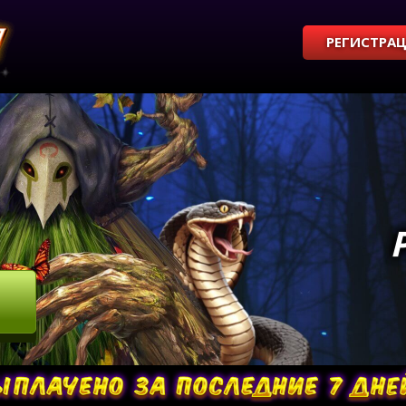
РЕГИСТРА
P