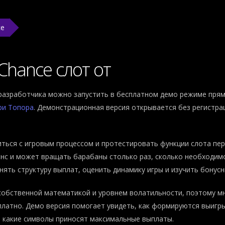
ce
Chance слот от
разработчика
можно запустить в бесплатном демо режиме прямо
ри Топора
. Демонстрационная версия открывается без регистрац
ься с игровым процессом и протестировать функции слота пере
нс и может вращать барабаны столько раз, сколько необходимо
нять структуру выплат, оценить динамику игры и изучить бонус
собственной математикой и уровнем волатильности, поэтому м
платно. Демо версия помогает увидеть, как формируются выигр
и какие символы приносят максимальные выплаты.