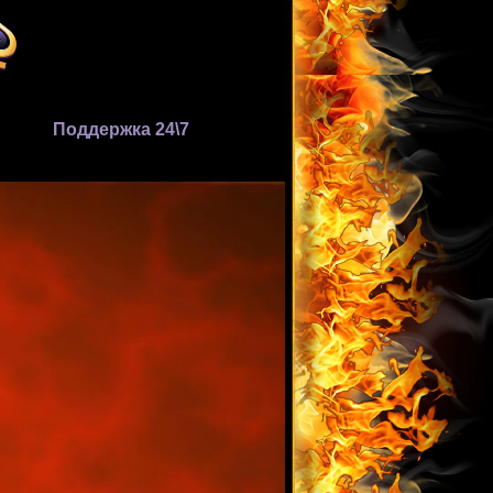
Поддержка 24\7