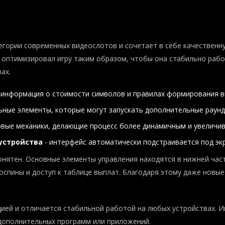
егории современных видеослотов и сочетает в себе качественн
к
оптимизировал игру таким образом, чтобы она стабильно рабо
ах.
 информация о стоимости символов и правилах формирования 
ьные элементы, которые могут запускать дополнительные раунд
овые механики, делающие процесс более динамичным и увеличи
устройства
- интерфейс автоматически подстраивается под эк
нятен. Основные элементы управления находятся в нижней част
тоспины и доступ к таблице выплат. Благодаря этому даже новые
дией
и отличается стабильной работой на любых устройствах. И
 дополнительных программ или приложений.