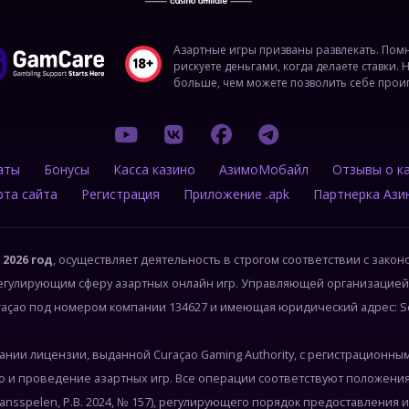
Азартные игры призваны развлекать. Помн
рискуете деньгами, когда делаете ставки. 
больше, чем можете позволить себе проиг
аты
Бонусы
Касса казино
АзимоМобайл
Отзывы о к
рта сайта
Регистрация
Приложение .apk
Партнерка Ази
2026 год
, осуществляет деятельность в строгом соответствии с зако
егулирующим сферу азартных онлайн игр. Управляющей организацией явл
açao под номером компании 134627 и имеющая юридический адрес: Scha
нии лицензии, выданной Curaçao Gaming Authority, с регистрационны
ю и проведение азартных игр. Все операции соответствуют положения
kansspelen, P.B. 2024, № 157), регулирующего порядок предоставления 