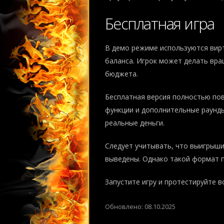
Бесплатная игра
В демо режиме используются вирт
баланса. Игрок может делать вра
бюджета.
Бесплатная версия полностью пов
функции и дополнительные раунд
реальные деньги.
Следует учитывать, что выигрыши
выведены. Однако такой формат п
Запустите игру и протестируйте
Обновлено:
08.10.2025