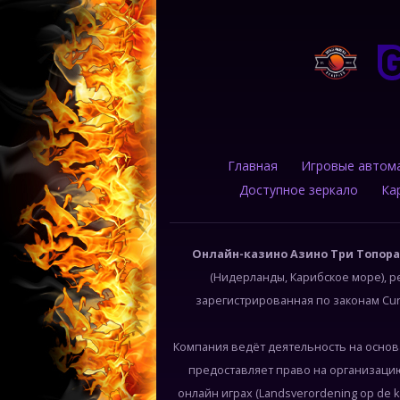
Главная
Игровые автом
Доступное зеркало
Ка
Онлайн-казино Азино Три Топора 
(Нидерланды, Карибское море), р
зарегистрированная по законам Cur
Компания ведёт деятельность на основа
предоставляет право на организаци
онлайн играх (Landsverordening op de 