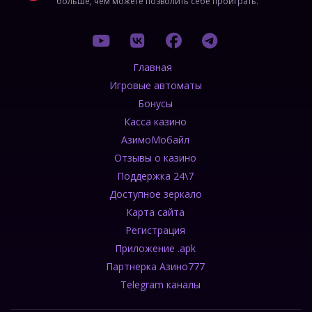
больше, чем можете позволить себе проиграть.
Главная
Игровые автоматы
Бонусы
Касса казино
АзимоМобайл
Отзывы о казино
Поддержка 24\7
Доступное зеркало
Карта сайта
Регистрация
Приложение .apk
Партнерка Азино777
Telegram каналы