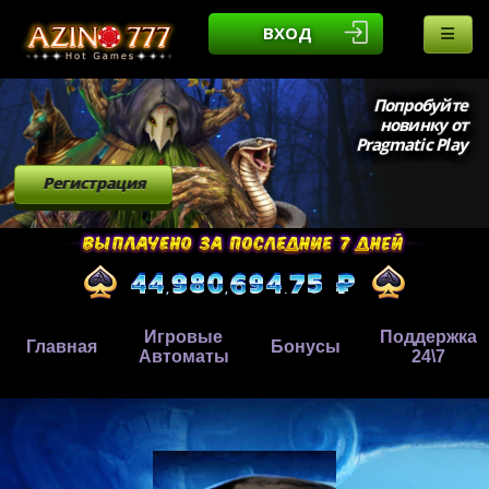
ВХОД
Попробуйте
новинку от
Pragmatic Play
Регистрация
Игровые
Поддержка
Главная
Бонусы
Автоматы
24\7
,
,
.