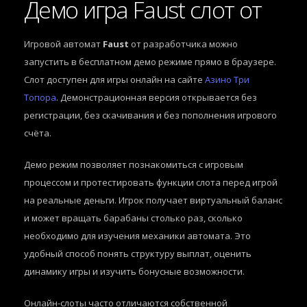
Демо игра Faust слот от
Игровой автомат
Faust
от разработчика
можно
запустить в бесплатном демо режиме прямо в браузере.
Слот доступен для игры онлайн на сайте
Азино Три
Топора
. Демонстрационная версия открывается без
регистрации, без скачивания и без пополнения игрового
счёта.
Демо режим позволяет познакомиться с игровым
процессом и протестировать функции слота перед игрой
на реальные деньги. Игрок получает виртуальный баланс
и может вращать барабаны столько раз, сколько
необходимо для изучения механики автомата. Это
удобный способ понять структуру выплат, оценить
динамику игры и изучить бонусные возможности.
Онлайн-слоты часто отличаются собственной