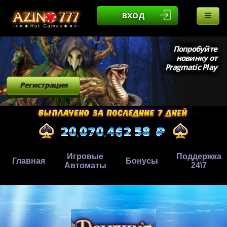
ВХОД
Попробуйте
новинку от
Pragmatic Play
Регистрация
Игровые
Поддержка
Главная
Бонусы
Автоматы
24\7
,
,
.