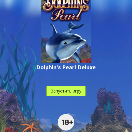
Dolphin's Pearl Deluxe
Запустить игру