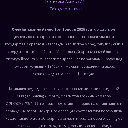
Партнерка Азино777
Telegram каналы
Онлайн-казино Азино Три Топора 2026 год
, осуществляет
деятельность в строгом соответствии с законодательством
государства Кюрасао (Нидерланды, Карибское море), регулирующим
сферу азартных онлайн игр. Управляющей организацией является
VictoryWillbeours N. V., зарегистрированная по законам Curaçao под
номером компании 134627 и имеющая юридический адрес:
Scharlooweg 39, Willemstad, Curaçao.
Компания ведёт деятельность на основании лицензии, выданной
Curaçao Gaming Authority, с регистрационным номером
OGL/2024/173/0199, которая предоставляет право на организацию и
проведение азартных игр. Все операции соответствуют положениям
Национального акта об азартных онлайн играх (Landsverordening op
de kansspelen, P.B. 2024, № 157), регулирующего порядок