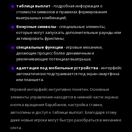
таблица выплат
- подробная информация о
стоимости символов и правилах формирования
выигрышных комбинаций;
бонусные символы
- специальные элементы,
которые могут запускать дополнительные раунды или
активировать фриспины;
специальные функции
- игровые механики,
делающие процесс более динамичным и
увеличивающие потенциал выигрыша;
адаптация под мобильные устройства
- интерфейс
автоматически подстраивается под экран смартфона
или планшета.
Игровой интерфейс интуитивно понятен. Основные
элементы управления находятся в нижней части экрана:
кнопка вращения барабанов, настройка ставки,
автоспины и доступ к таблице выплат. Благодаря этому
даже новые игроки могут быстро разобраться в механике
слота.