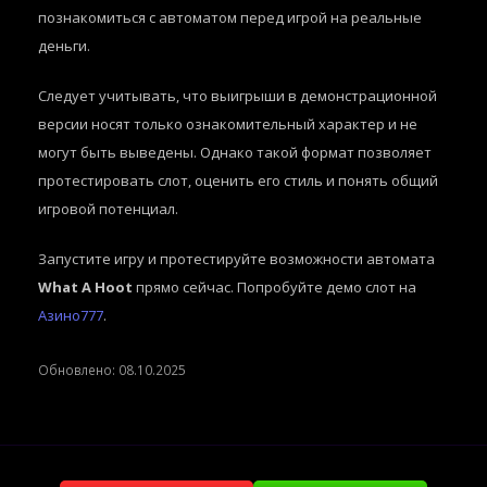
познакомиться с автоматом перед игрой на реальные
деньги.
Следует учитывать, что выигрыши в демонстрационной
версии носят только ознакомительный характер и не
могут быть выведены. Однако такой формат позволяет
протестировать слот, оценить его стиль и понять общий
игровой потенциал.
Запустите игру и протестируйте возможности автомата
What A Hoot
прямо сейчас. Попробуйте демо слот на
Азино777
.
Обновлено:
08.10.2025