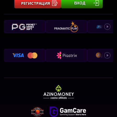
РЕГИСТРАЦИЯ
ВХОД