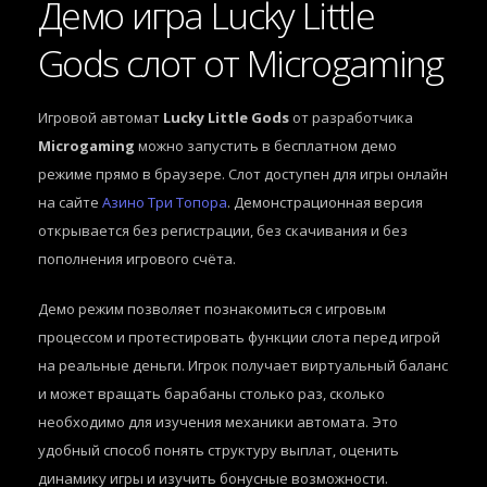
Демо игра Lucky Little
Gods слот от Microgaming
Игровой автомат
Lucky Little Gods
от разработчика
Microgaming
можно запустить в бесплатном демо
режиме прямо в браузере. Слот доступен для игры онлайн
на сайте
Азино Три Топора
. Демонстрационная версия
открывается без регистрации, без скачивания и без
пополнения игрового счёта.
Демо режим позволяет познакомиться с игровым
процессом и протестировать функции слота перед игрой
на реальные деньги. Игрок получает виртуальный баланс
и может вращать барабаны столько раз, сколько
необходимо для изучения механики автомата. Это
удобный способ понять структуру выплат, оценить
динамику игры и изучить бонусные возможности.