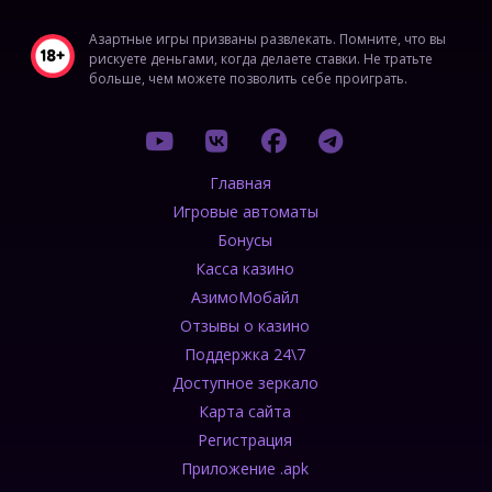
Азартные игры призваны развлекать. Помните, что вы
рискуете деньгами, когда делаете ставки. Не тратьте
больше, чем можете позволить себе проиграть.
Главная
Игровые автоматы
Бонусы
Касса казино
АзимоМобайл
Отзывы о казино
Поддержка 24\7
Доступное зеркало
Карта сайта
Регистрация
Приложение .apk