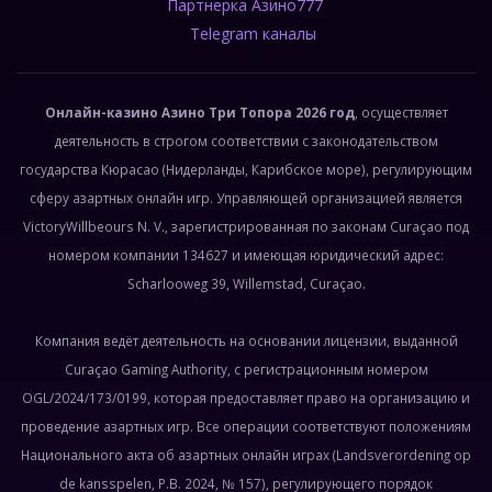
Партнерка Азино777
Telegram каналы
Онлайн-казино Азино Три Топора 2026 год
, осуществляет
деятельность в строгом соответствии с законодательством
государства Кюрасао (Нидерланды, Карибское море), регулирующим
сферу азартных онлайн игр. Управляющей организацией является
VictoryWillbeours N. V., зарегистрированная по законам Curaçao под
номером компании 134627 и имеющая юридический адрес:
Scharlooweg 39, Willemstad, Curaçao.
Компания ведёт деятельность на основании лицензии, выданной
Curaçao Gaming Authority, с регистрационным номером
OGL/2024/173/0199, которая предоставляет право на организацию и
проведение азартных игр. Все операции соответствуют положениям
Национального акта об азартных онлайн играх (Landsverordening op
de kansspelen, P.B. 2024, № 157), регулирующего порядок