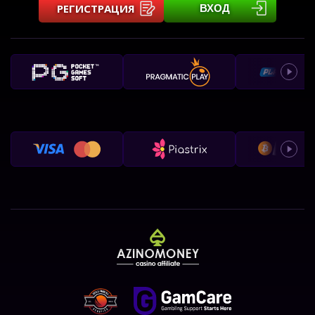
РЕГИСТРАЦИЯ
ВХОД