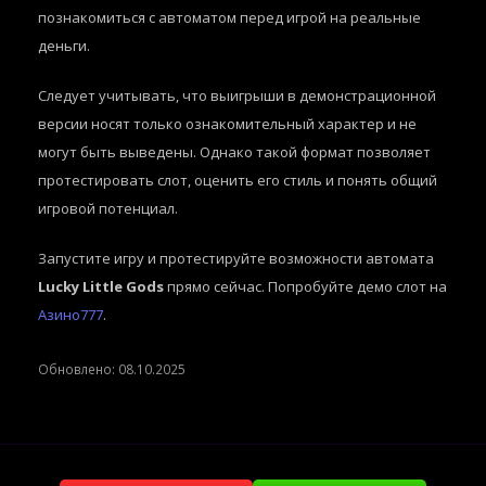
познакомиться с автоматом перед игрой на реальные
деньги.
Следует учитывать, что выигрыши в демонстрационной
версии носят только ознакомительный характер и не
могут быть выведены. Однако такой формат позволяет
протестировать слот, оценить его стиль и понять общий
игровой потенциал.
Запустите игру и протестируйте возможности автомата
Lucky Little Gods
прямо сейчас. Попробуйте демо слот на
Азино777
.
Обновлено:
08.10.2025