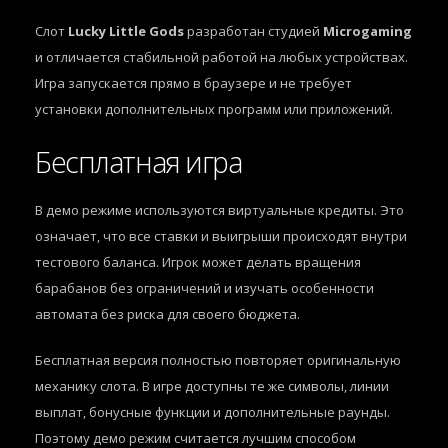
Слот
Lucky Little Gods
разработан студией
Microgaming
и отличается стабильной работой на любых устройствах.
Игра запускается прямо в браузере и не требует
установки дополнительных программ или приложений.
Бесплатная игра
В демо режиме используются виртуальные кредиты. Это
означает, что все ставки и выигрыши происходят внутри
тестового баланса. Игрок может делать вращения
барабанов без ограничений и изучать особенности
автомата без риска для своего бюджета.
Бесплатная версия полностью повторяет оригинальную
механику слота. В игре доступны те же символы, линии
выплат, бонусные функции и дополнительные раунды.
Поэтому демо режим считается лучшим способом