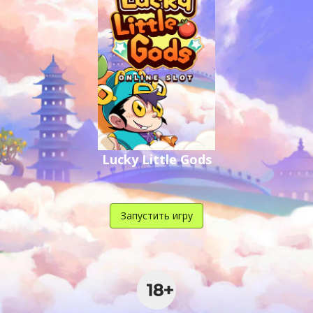
Lucky Little Gods
Запустить игру