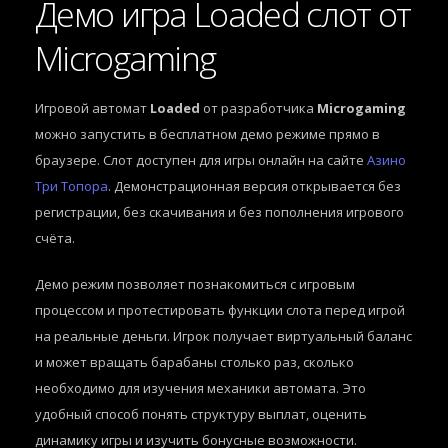
Демо игра Loaded слот от
Microgaming
Игровой автомат
Loaded
от разработчика
Microgaming
можно запустить в бесплатном демо режиме прямо в
браузере. Слот доступен для игры онлайн на сайте
Азино
Три Топора
. Демонстрационная версия открывается без
регистрации, без скачивания и без пополнения игрового
счёта.
Демо режим позволяет познакомиться с игровым
процессом и протестировать функции слота перед игрой
на реальные деньги. Игрок получает виртуальный баланс
и может вращать барабаны столько раз, сколько
необходимо для изучения механики автомата. Это
удобный способ понять структуру выплат, оценить
динамику игры и изучить бонусные возможности.