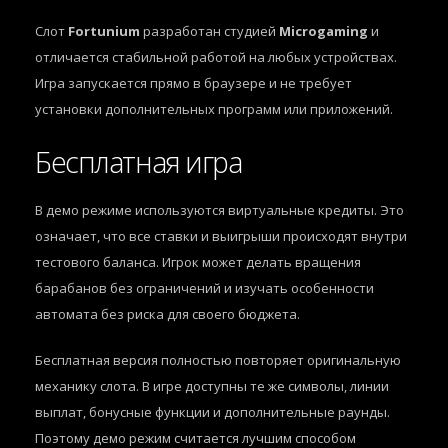
Слот
Fortunium
разработан студией
Microgaming
и
отличается стабильной работой на любых устройствах.
Игра запускается прямо в браузере и не требует
установки дополнительных программ или приложений.
Бесплатная игра
В демо режиме используются виртуальные кредиты. Это
означает, что все ставки и выигрыши происходят внутри
тестового баланса. Игрок может делать вращения
барабанов без ограничений и изучать особенности
автомата без риска для своего бюджета.
Бесплатная версия полностью повторяет оригинальную
механику слота. В игре доступны те же символы, линии
выплат, бонусные функции и дополнительные раунды.
Поэтому демо режим считается лучшим способом