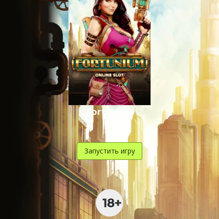
Fortunium
Запустить игру