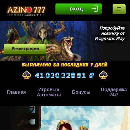
ВХОД
Попробуйте
новинку от
Pragmatic Play
Регистрация
Игровые
Поддержка
Главная
Бонусы
Автоматы
24\7
,
,
.