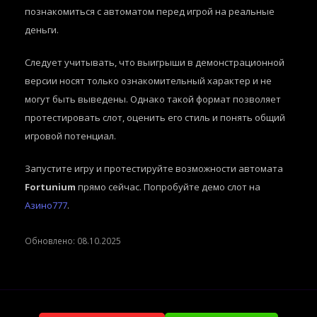
познакомиться с автоматом перед игрой на реальные
деньги.
Следует учитывать, что выигрыши в демонстрационной
версии носят только ознакомительный характер и не
могут быть выведены. Однако такой формат позволяет
протестировать слот, оценить его стиль и понять общий
игровой потенциал.
Запустите игру и протестируйте возможности автомата
Fortunium
прямо сейчас. Попробуйте демо слот на
Азино777
.
Обновлено:
08.10.2025