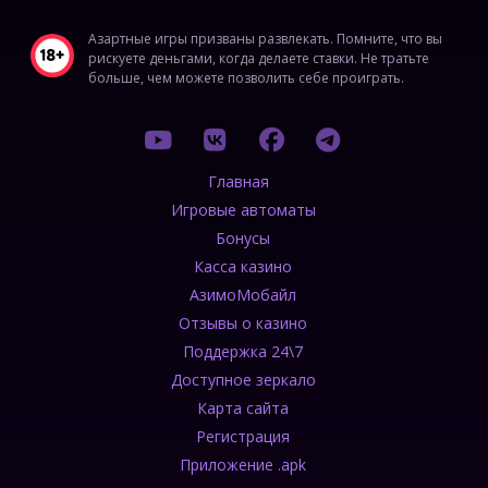
Азартные игры призваны развлекать. Помните, что вы
рискуете деньгами, когда делаете ставки. Не тратьте
больше, чем можете позволить себе проиграть.
Главная
Игровые автоматы
Бонусы
Касса казино
АзимоМобайл
Отзывы о казино
Поддержка 24\7
Доступное зеркало
Карта сайта
Регистрация
Приложение .apk