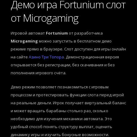
Демо игра Fortunium слот
от Microgaming
Игровой автомат
Fortunium
от разработчика
Microgaming
можно запустить в бесплатном демо
режиме прямо в браузере. Слот доступен для игры онлайн
на сайте
Азино Три Топора
. Демонстрационная версия
открывается без регистрации, без скачивания и без
пополнения игрового счёта.
Демо режим позволяет познакомиться с игровым
процессом и протестировать функции слота перед игрой
на реальные деньги. Игрок получает виртуальный баланс
и может вращать барабаны столько раз, сколько
необходимо для изучения механики автомата. Это
удобный способ понять структуру выплат, оценить
динамику игры и изучить бонусные возможности.