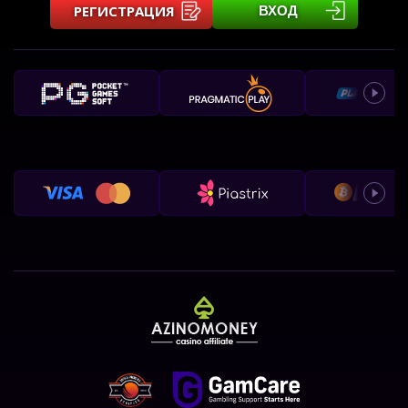
РЕГИСТРАЦИЯ
ВХОД