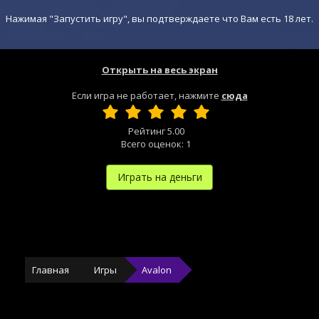
Нажимая "Запустить игру", вы подтверждаете что Вам есть 18 лет.
Открыть на весь экран
Если игра не работает, нажмите
сюда
Рейтинг
5.00
Всего оценок:
1
Играть на деньги
Главная
Игры
Avalon