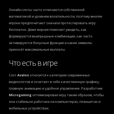
Онлайн-слоты часто отличаются собственной
математикой и уровнем волатильности, поэтому многие
игроки предпочитают сначала протестировать игру
бесплатно. Демо версия помогает увидеть, как
формируются выигрышные комбинации, как часто
активируются бонусные функции и какие символы
приносят максимальные выплаты.
Что есть в игре
Слот
Avalon
относится к категории современных
видеослотов и сочетает в себе качественную графику,
плавную анимацию и удобное управление. Разработчик
Microgaming
оптимизировал игру таким образом, чтобы
она стабильно работала на компьютерах, планшетах и
мобильных устройствах.