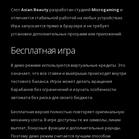
Слот
Asian Beauty
разработан студией
Microgaming
и
отличается стабильной работой на любых устройствах.
Игра запускается прямо в браузере и не требует
установки дополнительных программ или приложений.
Бесплатная игра
В демо режиме используются виртуальные кредиты. Это
означает, что все ставки и выигрыши происходят внутри
тестового баланса. Игрок может делать вращения
барабанов без ограничений и изучать особенности
автомата без риска для своего бюджета.
Бесплатная версия полностью повторяет оригинальную
механику слота. В игре доступны те же символы, линии
выплат, бонусные функции и дополнительные раунды.
Поэтому демо режим считается лучшим способом