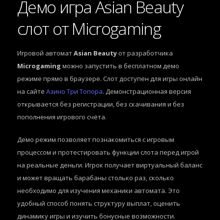
Демо игра Asian Beauty
слот от Microgaming
Игровой автомат
Asian Beauty
от разработчика
Microgaming
можно запустить в бесплатном демо
режиме прямо в браузере. Слот доступен для игры онлайн
на сайте
Азино Три Топора
. Демонстрационная версия
открывается без регистрации, без скачивания и без
пополнения игрового счёта.
Демо режим позволяет познакомиться с игровым
процессом и протестировать функции слота перед игрой
на реальные деньги. Игрок получает виртуальный баланс
и может вращать барабаны столько раз, сколько
необходимо для изучения механики автомата. Это
удобный способ понять структуру выплат, оценить
динамику игры и изучить бонусные возможности.