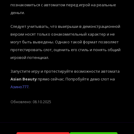
познакомиться с автоматом перед игрой на реальные
деньги.
Следует учитывать, что выигрыши в демонстрационной
версии носят только ознакомительный характер и не
могут быть выведены. Однако такой формат позволяет
протестировать слот, оценить его стиль и понять общий
игровой потенциал.
Запустите игру и протестируйте возможности автомата
Asian Beauty
прямо сейчас. Попробуйте демо слот на
Азино777
.
Обновлено:
08.10.2025