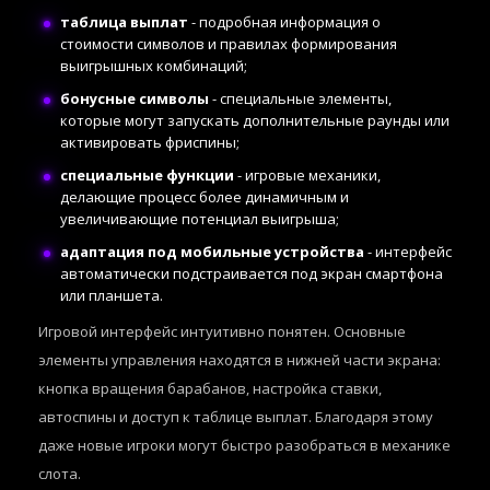
таблица выплат
- подробная информация о
стоимости символов и правилах формирования
выигрышных комбинаций;
бонусные символы
- специальные элементы,
которые могут запускать дополнительные раунды или
активировать фриспины;
специальные функции
- игровые механики,
делающие процесс более динамичным и
увеличивающие потенциал выигрыша;
адаптация под мобильные устройства
- интерфейс
автоматически подстраивается под экран смартфона
или планшета.
Игровой интерфейс интуитивно понятен. Основные
элементы управления находятся в нижней части экрана:
кнопка вращения барабанов, настройка ставки,
автоспины и доступ к таблице выплат. Благодаря этому
даже новые игроки могут быстро разобраться в механике
слота.