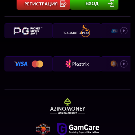
РЕГИСТРАЦИЯ
ВХОД