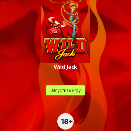
Wild Jack
Запустить игру