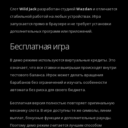
Слот
Wild Jack
разработан студией
Wazdan
и отличается
стабильной работой на любых устройствах. Игра
запускается прямо в браузере и не требует установки
дополнительных программ или приложений.
Бесплатная игра
В демо режиме используются виртуальные кредиты. Это
означает, что все ставки и выигрыши происходят внутри
тестового баланса. Игрок может делать вращения
барабанов без ограничений и изучать особенности
автомата без риска для своего бюджета.
Бесплатная версия полностью повторяет оригинальную
механику слота. В игре доступны те же символы, линии
выплат, бонусные функции и дополнительные раунды.
Поэтому демо режим считается лучшим способом