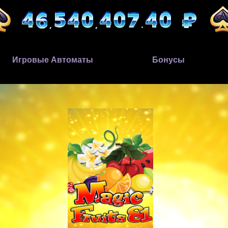
,
,
.
Игровые Автоматы
Бонусы