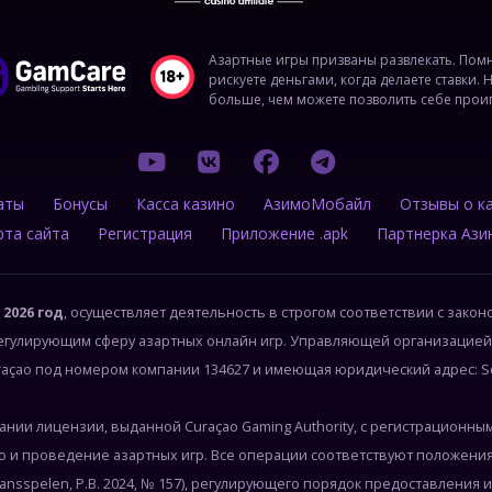
Азартные игры призваны развлекать. Помн
рискуете деньгами, когда делаете ставки. 
больше, чем можете позволить себе проиг
аты
Бонусы
Касса казино
АзимоМобайл
Отзывы о к
рта сайта
Регистрация
Приложение .apk
Партнерка Ази
2026 год
, осуществляет деятельность в строгом соответствии с зако
егулирующим сферу азартных онлайн игр. Управляющей организацией явл
açao под номером компании 134627 и имеющая юридический адрес: Scha
нии лицензии, выданной Curaçao Gaming Authority, с регистрационны
ю и проведение азартных игр. Все операции соответствуют положения
kansspelen, P.B. 2024, № 157), регулирующего порядок предоставления 