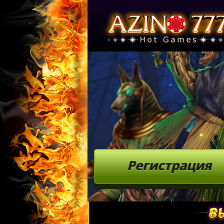
й фонд
32 950 ₽
Регистрация