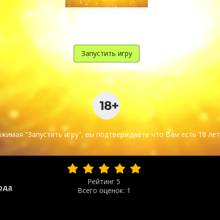
Magic Fruits 81
Запустить игру
жимая "Запустить игру", вы подтверждаете что Вам есть 18 лет
Рейтинг
5
юда
Всего оценок:
1