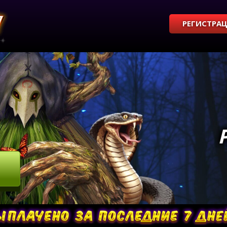
РЕГИСТРА
P