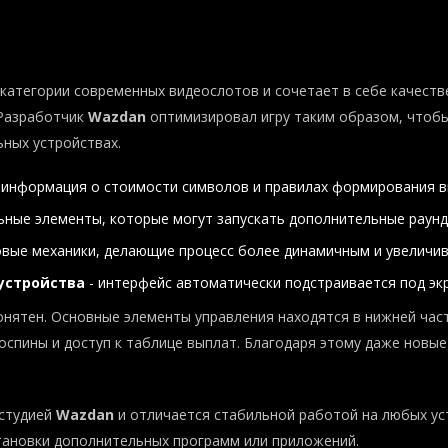
категории современных видеослотов и сочетает в себе качеств
 Разработчик
Wazdan
оптимизировал игру таким образом, чтобы
ных устройствах.
 информация о стоимости символов и правилах формирования 
ьные элементы, которые могут запускать дополнительные раунд
овые механики, делающие процесс более динамичным и увеличи
устройства
- интерфейс автоматически подстраивается под эк
нятен. Основные элементы управления находятся в нижней част
тоспины и доступ к таблице выплат. Благодаря этому даже новые
студией
Wazdan
и отличается стабильной работой на любых уст
становки дополнительных программ или приложений.