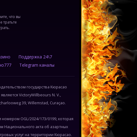
ите, что вы
Не тратьте
рать.
азино
Поддержка 24\7
но777
Telegram каналы
нодательством государства Кюрасао
яется VictoryWillbeours N. V.,
rlooweg 39, Willemstad, Curaçao.
м номером OGL/2024/173/0199, которая
м Национального акта об азартных
игровых услуг на территории Кюрасао.