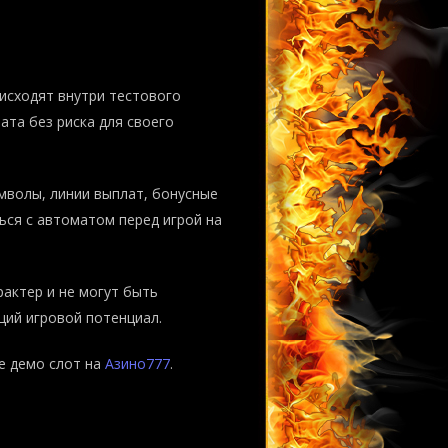
оисходят внутри тестового
ата без риска для своего
мволы, линии выплат, бонусные
ся с автоматом перед игрой на
актер и не могут быть
щий игровой потенциал.
е демо слот на
Азино777
.