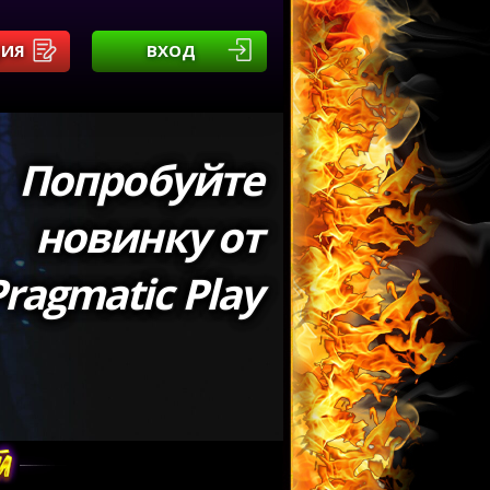
ЦИЯ
ВХОД
Попробуйте
ТУРНИ
MULTIP
новинку от
FEST
ragmatic Play
Регис