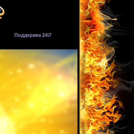
Поддержка 24\7