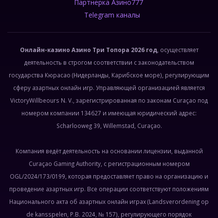
Партнерка Азино777
Telegram каналы
Онлайн-казино Азино Три Топора 2026 год
, осуществляет
деятельность в строгом соответствии с законодательством
государства Кюрасао (Нидерланды, Карибское море), регулирующим
сферу азартных онлайн игр. Управляющей организацией является
VictoryWillbeours N. V., зарегистрированная по законам Curaçao под
номером компании 134627 и имеющая юридический адрес:
Scharlooweg 39, Willemstad, Curaçao.
Компания ведёт деятельность на основании лицензии, выданной
Curaçao Gaming Authority, с регистрационным номером
OGL/2024/173/0199, которая предоставляет право на организацию и
проведение азартных игр. Все операции соответствуют положениям
Национального акта об азартных онлайн играх (Landsverordening op
de kansspelen, P.B. 2024, № 157), регулирующего порядок