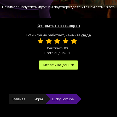
Нажимая "Запустить игру", вы подтверждаете что Вам есть 18 лет.
Открыть на весь экран
Если игра не работает, нажмите
сюда
Рейтинг
5.00
Всего оценок:
1
Играть на деньги
Главная
Игры
Lucky Fortune