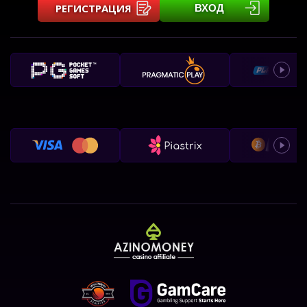
РЕГИСТРАЦИЯ
ВХОД