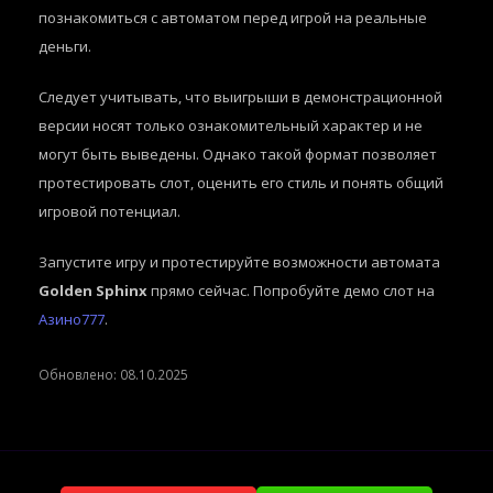
познакомиться с автоматом перед игрой на реальные
деньги.
Следует учитывать, что выигрыши в демонстрационной
версии носят только ознакомительный характер и не
могут быть выведены. Однако такой формат позволяет
протестировать слот, оценить его стиль и понять общий
игровой потенциал.
Запустите игру и протестируйте возможности автомата
Golden Sphinx
прямо сейчас. Попробуйте демо слот на
Азино777
.
Обновлено:
08.10.2025