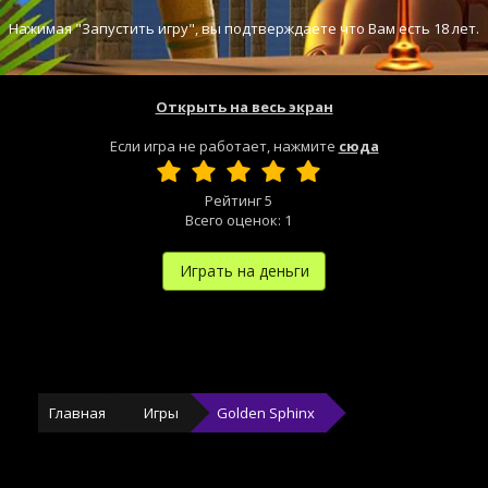
Нажимая "Запустить игру", вы подтверждаете что Вам есть 18 лет.
Открыть на весь экран
Если игра не работает, нажмите
сюда
Рейтинг
5
Всего оценок:
1
Играть на деньги
Главная
Игры
Golden Sphinx