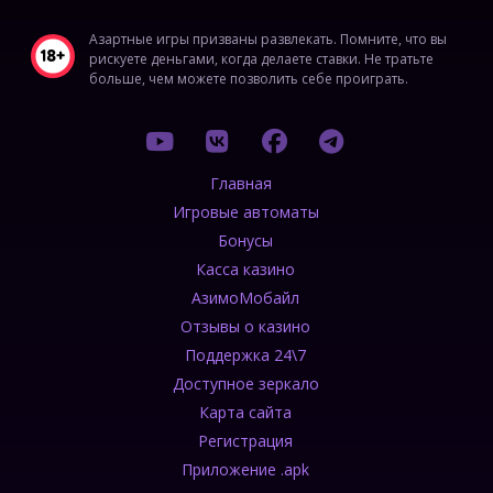
Азартные игры призваны развлекать. Помните, что вы
рискуете деньгами, когда делаете ставки. Не тратьте
больше, чем можете позволить себе проиграть.
Главная
Игровые автоматы
Бонусы
Касса казино
АзимоМобайл
Отзывы о казино
Поддержка 24\7
Доступное зеркало
Карта сайта
Регистрация
Приложение .apk