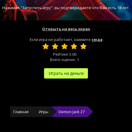
Нажимая "Запустить игру", вы подтверждаете что Вам есть 18 лет.
Открыть на весь экран
Если игра не работает, нажмите
сюда
Рейтинг
5.00
Всего оценок:
1
Играть на деньги
Главная
Игры
Demon Jack 27