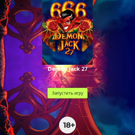
Demon Jack 27
Запустить игру