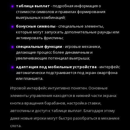
таблица выплат
- подробная информация о
стоимости символов и правилах формирования
выигрышных комбинаций;
бонусные символы
- специальные элементы,
которые могут запускать дополнительные раунды или
активировать фриспины;
специальные функции
- игровые механики,
делающие процесс более динамичным и
увеличивающие потенциал выигрыша;
адаптация под мобильные устройства
- интерфейс
автоматически подстраивается под экран смартфона
или планшета.
Игровой интерфейс интуитивно понятен. Основные
элементы управления находятся в нижней части экрана:
кнопка вращения барабанов, настройка ставки,
автоспины и доступ к таблице выплат. Благодаря этому
даже новые игроки могут быстро разобраться в механике
слота.