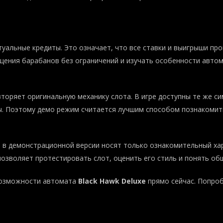
уальные кредиты. Это означает, что все ставки и выигрыши пр
щения барабанов без ограничений и изучать особенности автом
торяет оригинальную механику слота. В игре доступны те же си
ы. Поэтому демо режим считается лучшим способом познакомить
 в демонстрационной версии носят только ознакомительный хар
озволяет протестировать слот, оценить его стиль и понять об
 возможности автомата
Black Hawk Deluxe
прямо сейчас. Попро