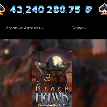
,
,
.
Игровые Автоматы
Бонусы