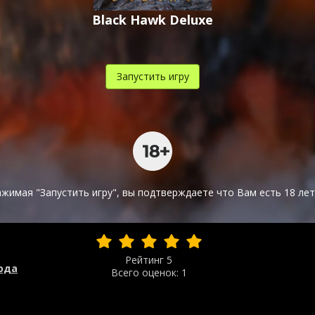
Black Hawk Deluxe
Запустить игру
жимая "Запустить игру", вы подтверждаете что Вам есть 18 лет
Рейтинг
5
юда
Всего оценок:
1