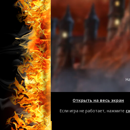
На
Открыть на весь экран
Если игра не работает, нажмите
с