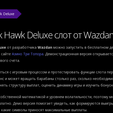
k Deluxe
k Hawk Deluxe слот от Wazda
uxe
от разработчика
Wazdan
можно запустить в бесплатном де
а сайте
Азино Три Топора
. Демонстрационная версия открываетс
вого счёта.
ься с игровым процессом и протестировать функции слота пере
нс и может вращать барабаны столько раз, сколько необходимо
нять структуру выплат, оценить динамику игры и изучить бонус
собственной математикой и уровнем волатильности, поэтому м
платно. Демо версия помогает увидеть, как формируются выигр
и какие символы приносят максимальные выплаты.