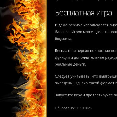
Бесплатная игра
В демо режиме используются вирт
баланса. Игрок может делать вра
бюджета.
Бесплатная версия полностью пов
функции и дополнительные раунд
реальные деньги.
Следует учитывать, что выигрыши
выведены. Однако такой формат п
Запустите игру и протестируйте
Обновлено:
08.10.2025