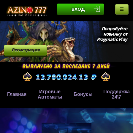
ВХОД
Попробуйте
новинку от
Pragmatic Play
Регистрация
Игровые
Поддержка
Главная
Бонусы
Автоматы
24\7
,
,
.