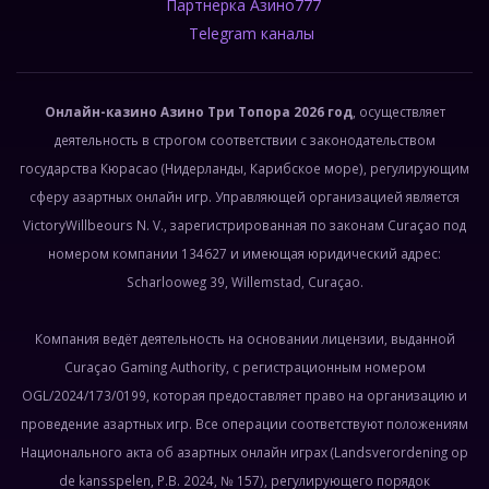
Партнерка Азино777
Telegram каналы
Онлайн-казино Азино Три Топора 2026 год
, осуществляет
деятельность в строгом соответствии с законодательством
государства Кюрасао (Нидерланды, Карибское море), регулирующим
сферу азартных онлайн игр. Управляющей организацией является
VictoryWillbeours N. V., зарегистрированная по законам Curaçao под
номером компании 134627 и имеющая юридический адрес:
Scharlooweg 39, Willemstad, Curaçao.
Компания ведёт деятельность на основании лицензии, выданной
Curaçao Gaming Authority, с регистрационным номером
OGL/2024/173/0199, которая предоставляет право на организацию и
проведение азартных игр. Все операции соответствуют положениям
Национального акта об азартных онлайн играх (Landsverordening op
de kansspelen, P.B. 2024, № 157), регулирующего порядок