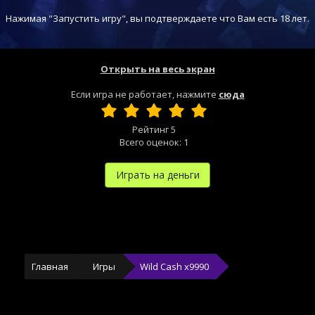
Нажимая "Запустить игру", вы подтверждаете что Вам есть 18 лет.
Открыть на весь экран
Если игра не работает, нажмите
сюда
Рейтинг
5
Всего оценок:
1
Играть на деньги
Главная
Игры
Wild Cash x9990