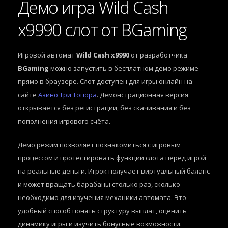
Демо игра Wild Cash
x9990 слот от BGaming
Игровой автомат
Wild Cash x9990
от разработчика
BGaming
можно запустить в бесплатном демо режиме
прямо в браузере. Слот доступен для игры онлайн на
сайте
Азино Три Топора
. Демонстрационная версия
открывается без регистрации, без скачивания и без
пополнения игрового счёта.
Демо режим позволяет познакомиться с игровым
процессом и протестировать функции слота перед игрой
на реальные деньги. Игрок получает виртуальный баланс
и может вращать барабаны столько раз, сколько
необходимо для изучения механики автомата. Это
удобный способ понять структуру выплат, оценить
динамику игры и изучить бонусные возможности.