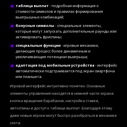
таблица выплат
- подробная информация о
стоимости символов и правилах формирования
выигрышных комбинаций;
бонусные символы
- специальные элементы,
которые могут запускать дополнительные раунды или
активировать фриспины;
специальные функции
- игровые механики,
делающие процесс более динамичным и
увеличивающие потенциал выигрыша;
адаптация под мобильные устройства
- интерфейс
автоматически подстраивается под экран смартфона
или планшета.
Игровой интерфейс интуитивно понятен. Основные
элементы управления находятся в нижней части экрана:
кнопка вращения барабанов, настройка ставки,
автоспины и доступ к таблице выплат. Благодаря этому
даже новые игроки могут быстро разобраться в механике
слота.