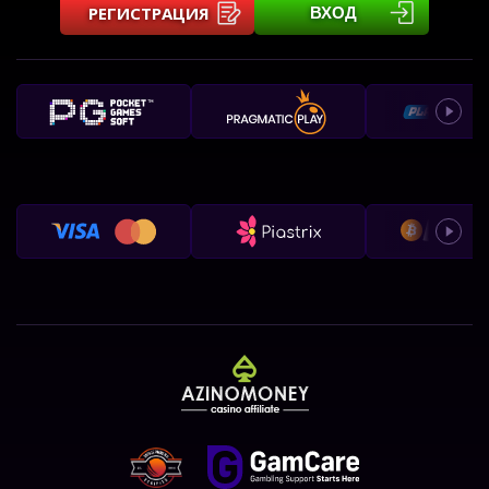
РЕГИСТРАЦИЯ
ВХОД