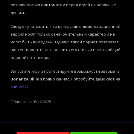
познакомиться с автоматом перед игрой на реальные
деньги.
Следует учитывать, что выигрыши в демонстрационной
версии носят только ознакомительный характер и не
могут быть выведены. Однако такой формат позволяет
протестировать слот, оценить его стиль и понять общий
игровой потенциал.
Запустите игру и протестируйте возможности автомата
Bonanza Billion
прямо сейчас. Попробуйте демо слот на
Азино777
.
Обновлено:
08.10.2025