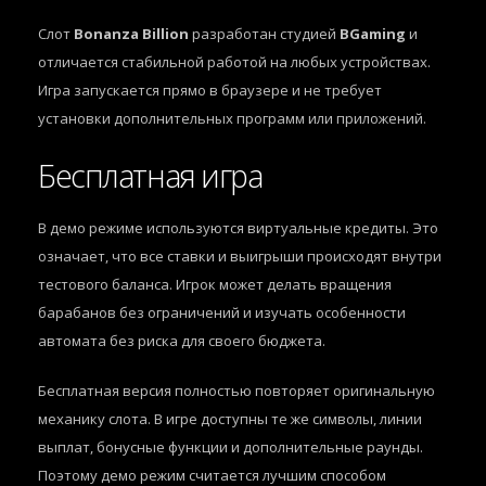
Слот
Bonanza Billion
разработан студией
BGaming
и
отличается стабильной работой на любых устройствах.
Игра запускается прямо в браузере и не требует
установки дополнительных программ или приложений.
Бесплатная игра
В демо режиме используются виртуальные кредиты. Это
означает, что все ставки и выигрыши происходят внутри
тестового баланса. Игрок может делать вращения
барабанов без ограничений и изучать особенности
автомата без риска для своего бюджета.
Бесплатная версия полностью повторяет оригинальную
механику слота. В игре доступны те же символы, линии
выплат, бонусные функции и дополнительные раунды.
Поэтому демо режим считается лучшим способом