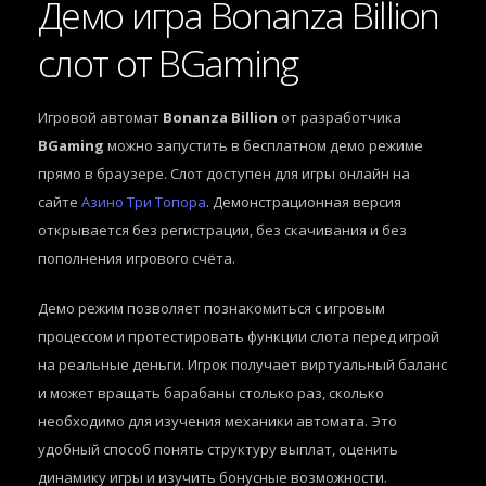
Демо игра Bonanza Billion
слот от BGaming
Игровой автомат
Bonanza Billion
от разработчика
BGaming
можно запустить в бесплатном демо режиме
прямо в браузере. Слот доступен для игры онлайн на
сайте
Азино Три Топора
. Демонстрационная версия
открывается без регистрации, без скачивания и без
пополнения игрового счёта.
Демо режим позволяет познакомиться с игровым
процессом и протестировать функции слота перед игрой
на реальные деньги. Игрок получает виртуальный баланс
и может вращать барабаны столько раз, сколько
необходимо для изучения механики автомата. Это
удобный способ понять структуру выплат, оценить
динамику игры и изучить бонусные возможности.