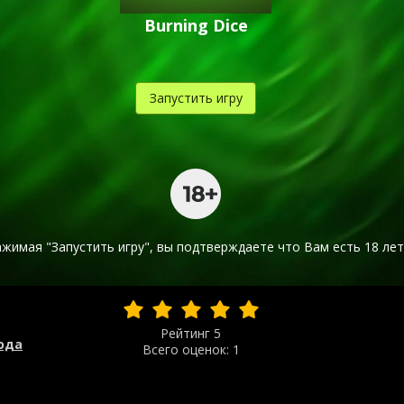
Burning Dice
Запустить игру
жимая "Запустить игру", вы подтверждаете что Вам есть 18 лет
Рейтинг
5
юда
Всего оценок:
1