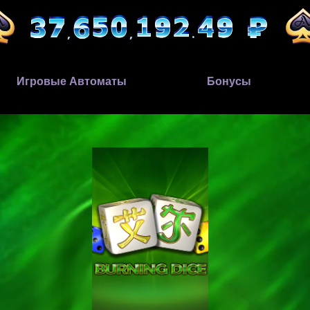
,
,
.
Игровые Автоматы
Бонусы