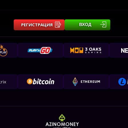
РЕГИСТРАЦИЯ
ВХОД