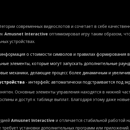
тегории современных видеослотов и сочетает в себе качествен
ик
Amusnet Interactive
оптимизировал игру таким образом, чт
ных устройствах.
 информация о стоимости символов и правилах формирования 
ьные элементы, которые могут запускать дополнительные раунд
овые механики, делающие процесс более динамичным и увеличи
устройства
- интерфейс автоматически подстраивается под эк
нятен. Основные элементы управления находятся в нижней част
тоспины и доступ к таблице выплат. Благодаря этому даже новые
удией
Amusnet Interactive
и отличается стабильной работой на
не требует установки дополнительных программ или приложений.