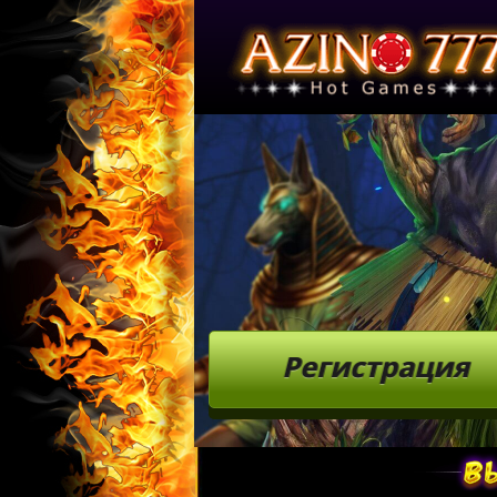
й фонд
32 950 ₽
Регистрация