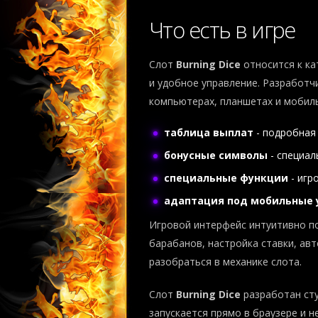
Что есть в игре
Слот
Burning Dice
относится к ка
и удобное управление. Разработч
компьютерах, планшетах и мобиль
таблица выплат
- подробная
бонусные символы
- специал
специальные функции
- игр
адаптация под мобильные 
Игровой интерфейс интуитивно по
барабанов, настройка ставки, ав
разобраться в механике слота.
Слот
Burning Dice
разработан ст
запускается прямо в браузере и 