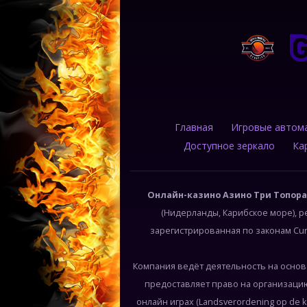
Главная
Игровые автом
Доступное зеркало
Ка
Онлайн-казино Азино Три Топора 
(Нидерланды, Карибское море), р
зарегистрированная по законам Cur
Компания ведёт деятельность на основа
предоставляет право на организаци
онлайн играх (Landsverordening op de 