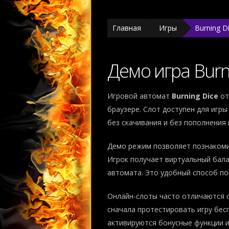
Главная
Игры
Burning D
Демо игра Burni
Игровой автомат
Burning Dice
от
браузере. Слот доступен для игры
без скачивания и без пополнения 
Демо режим позволяет познакомит
Игрок получает виртуальный бала
автомата. Это удобный способ по
Онлайн-слоты часто отличаются 
сначала протестировать игру бес
активируются бонусные функции 