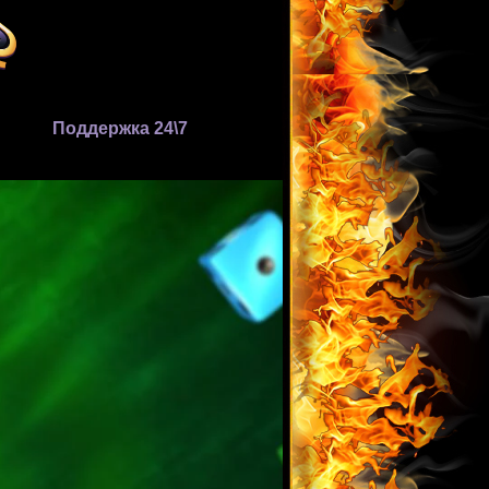
Поддержка 24\7