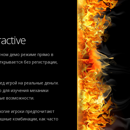
active
тном демо режиме прямо в
ткрывается без регистрации,
д игрой на реальные деньги.
 для изучения механики
ные возможности.
ногие игроки предпочитают
ышные комбинации, как часто