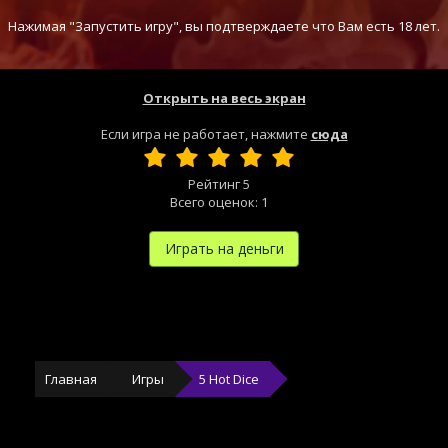
Нажимая "Запустить игру", вы подтверждаете что Вам есть 18 лет.
Открыть на весь экран
Если игра не работает, нажмите
сюда
Рейтинг
5
Всего оценок:
1
Играть на деньги
Главная
Игры
5 Hot Dice