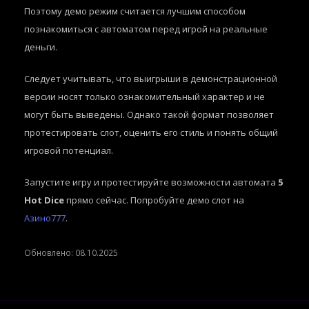
Поэтому демо режим считается лучшим способом
познакомиться с автоматом перед игрой на реальные
деньги.
Следует учитывать, что выигрыши в демонстрационной
версии носят только ознакомительный характер и не
могут быть выведены. Однако такой формат позволяет
протестировать слот, оценить его стиль и понять общий
игровой потенциал.
Запустите игру и протестируйте возможности автомата
5
Hot Dice
прямо сейчас. Попробуйте демо слот на
Азино777
.
Обновлено:
08.10.2025