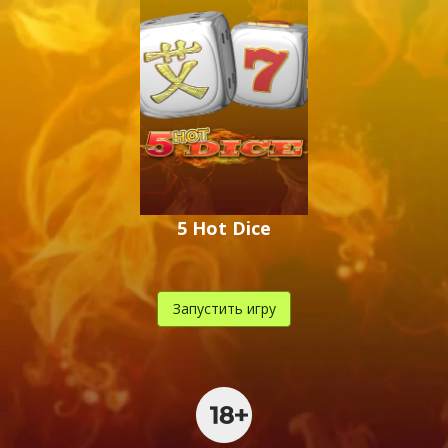
5 Hot Dice
Запустить игру