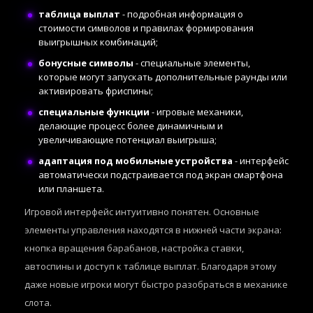
таблица выплат
- подробная информация о
стоимости символов и правилах формирования
выигрышных комбинаций;
бонусные символы
- специальные элементы,
которые могут запускать дополнительные раунды или
активировать фриспины;
специальные функции
- игровые механики,
делающие процесс более динамичным и
увеличивающие потенциал выигрыша;
адаптация под мобильные устройства
- интерфейс
автоматически подстраивается под экран смартфона
или планшета.
Игровой интерфейс интуитивно понятен. Основные
элементы управления находятся в нижней части экрана:
кнопка вращения барабанов, настройка ставки,
автоспины и доступ к таблице выплат. Благодаря этому
даже новые игроки могут быстро разобраться в механике
слота.