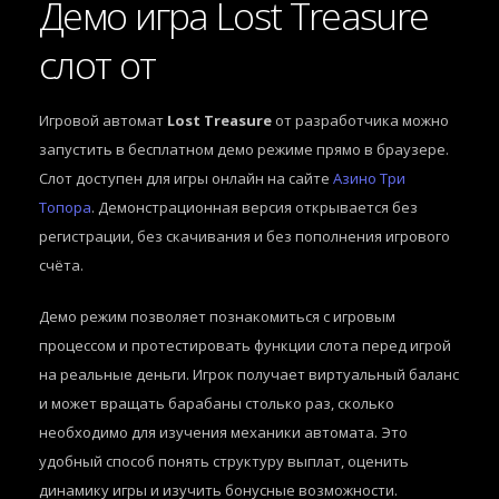
Демо игра Lost Treasure
слот от
Игровой автомат
Lost Treasure
от разработчика
можно
запустить в бесплатном демо режиме прямо в браузере.
Слот доступен для игры онлайн на сайте
Азино Три
Топора
. Демонстрационная версия открывается без
регистрации, без скачивания и без пополнения игрового
счёта.
Демо режим позволяет познакомиться с игровым
процессом и протестировать функции слота перед игрой
на реальные деньги. Игрок получает виртуальный баланс
и может вращать барабаны столько раз, сколько
необходимо для изучения механики автомата. Это
удобный способ понять структуру выплат, оценить
динамику игры и изучить бонусные возможности.