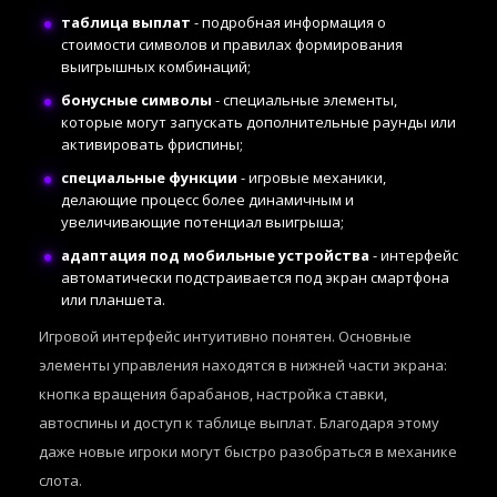
таблица выплат
- подробная информация о
стоимости символов и правилах формирования
выигрышных комбинаций;
бонусные символы
- специальные элементы,
которые могут запускать дополнительные раунды или
активировать фриспины;
специальные функции
- игровые механики,
делающие процесс более динамичным и
увеличивающие потенциал выигрыша;
адаптация под мобильные устройства
- интерфейс
автоматически подстраивается под экран смартфона
или планшета.
Игровой интерфейс интуитивно понятен. Основные
элементы управления находятся в нижней части экрана:
кнопка вращения барабанов, настройка ставки,
автоспины и доступ к таблице выплат. Благодаря этому
даже новые игроки могут быстро разобраться в механике
слота.