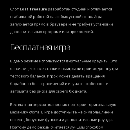
Слот
Lost Treasure
разработан студией
и отличается
стабильной работой на любых устройствах. Игра
запускается прямо в браузере и не требует установки
дополнительных программ или приложений.
Бесплатная игра
В демо режиме используются виртуальные кредиты. Это
означает, что все ставки и выигрыши происходят внутри
тестового баланса. Игрок может делать вращения
барабанов без ограничений и изучать особенности
автомата без риска для своего бюджета.
Бесплатная версия полностью повторяет оригинальную
механику слота. В игре доступны те же символы, линии
выплат, бонусные функции и дополнительные раунды.
Поэтому демо режим считается лучшим способом