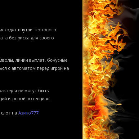
оисходят внутри тестового
ата без риска для своего
мволы, линии выплат, бонусные
ся с автоматом перед игрой на
актер и не могут быть
щий игровой потенциал.
 слот на
Азино777
.