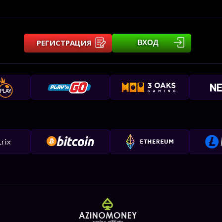
РЕГИСТРАЦИЯ
ВХОД