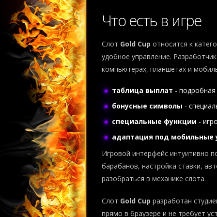
Что есть в игре
Слот
Gold Cup
относится к катего
удобное управление. Разработчи
компьютерах, планшетах и мобиль
таблица выплат
- подробная
бонусные символы
- специал
специальные функции
- игр
адаптация под мобильные 
Игровой интерфейс интуитивно по
барабанов, настройка ставки, ав
разобраться в механике слота.
Слот
Gold Cup
разработан студи
прямо в браузере и не требует у