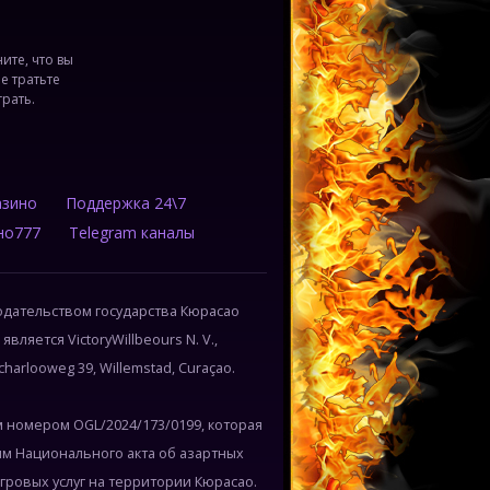
ите, что вы
Не тратьте
рать.
азино
Поддержка 24\7
но777
Telegram каналы
нодательством государства Кюрасао
яется VictoryWillbeours N. V.,
rlooweg 39, Willemstad, Curaçao.
м номером OGL/2024/173/0199, которая
м Национального акта об азартных
игровых услуг на территории Кюрасао.