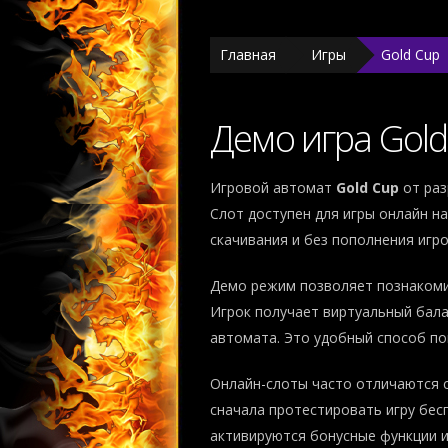
Главная
Игры
Gold Cup
Демо игра Gold
Игровой автомат
Gold Cup
от ра
Слот доступен для игры онлайн н
скачивания и без пополнения игро
Демо режим позволяет познакомит
Игрок получает виртуальный бала
автомата. Это удобный способ по
Онлайн-слоты часто отличаются 
сначала протестировать игру бес
активируются бонусные функции 