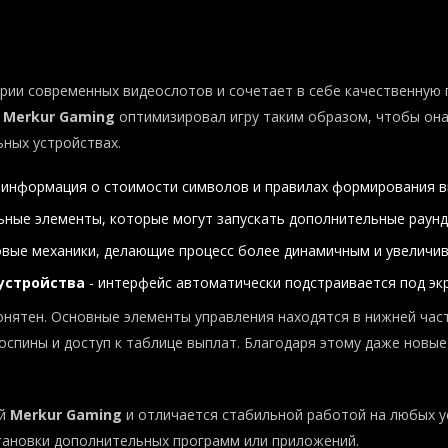
рии современных видеослотов и сочетает в себе качественную 
к
Merkur Gaming
оптимизировал игру таким образом, чтобы она
ных устройствах.
 информация о стоимости символов и правилах формирования 
ьные элементы, которые могут запускать дополнительные раунд
овые механики, делающие процесс более динамичным и увеличи
устройства
- интерфейс автоматически подстраивается под эк
нятен. Основные элементы управления находятся в нижней част
тоспины и доступ к таблице выплат. Благодаря этому даже новые
ей
Merkur Gaming
и отличается стабильной работой на любых ус
становки дополнительных программ или приложений.