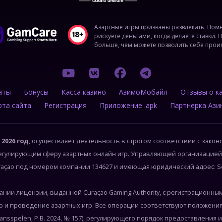
Азартные игры призваны развлекать. Помн
рискуете деньгами, когда делаете ставки. 
больше, чем можете позволить себе проиг
аты
Бонусы
Касса казино
АзимоМобайл
Отзывы о к
рта сайта
Регистрация
Приложение .apk
Партнерка Ази
2026 год
, осуществляет деятельность в строгом соответствии с зако
егулирующим сферу азартных онлайн игр. Управляющей организацией явл
açao под номером компании 134627 и имеющая юридический адрес: Scha
нии лицензии, выданной Curaçao Gaming Authority, с регистрационны
ю и проведение азартных игр. Все операции соответствуют положения
kansspelen, P.B. 2024, № 157), регулирующего порядок предоставления 