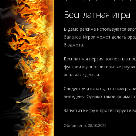
Бесплатная игра
В демо режиме используются вирт
баланса. Игрок может делать вра
бюджета.
Бесплатная версия полностью пов
функции и дополнительные раунд
реальные деньги.
Следует учитывать, что выигрыши
выведены. Однако такой формат п
Запустите игру и протестируйте
Обновлено:
08.10.2025