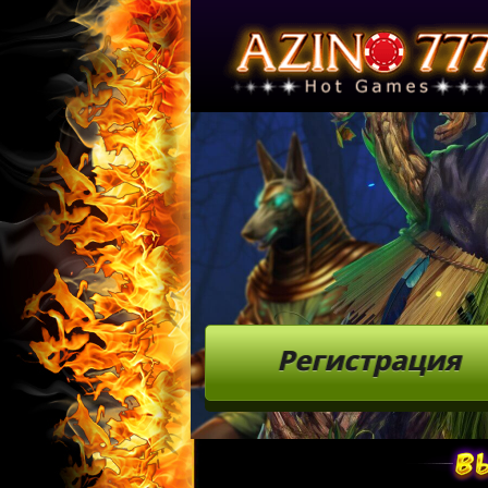
й фонд
32 950 ₽
Регистрация