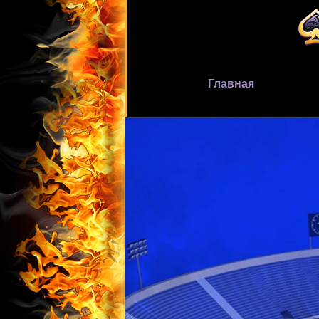
Главная