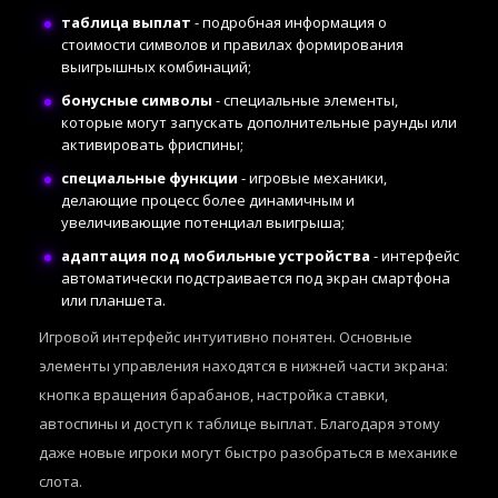
таблица выплат
- подробная информация о
стоимости символов и правилах формирования
выигрышных комбинаций;
бонусные символы
- специальные элементы,
которые могут запускать дополнительные раунды или
активировать фриспины;
специальные функции
- игровые механики,
делающие процесс более динамичным и
увеличивающие потенциал выигрыша;
адаптация под мобильные устройства
- интерфейс
автоматически подстраивается под экран смартфона
или планшета.
Игровой интерфейс интуитивно понятен. Основные
элементы управления находятся в нижней части экрана:
кнопка вращения барабанов, настройка ставки,
автоспины и доступ к таблице выплат. Благодаря этому
даже новые игроки могут быстро разобраться в механике
слота.