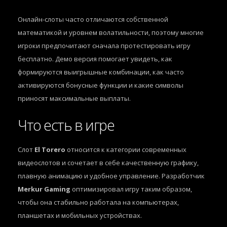
Онлайн-слоты часто отличаются собственной
математикой и уровнем волатильности, поэтому многие
игроки предпочитают сначала протестировать игру
бесплатно. Демо версия помогает увидеть, как
формируются выигрышные комбинации, как часто
активируются бонусные функции и какие символы
приносят максимальные выплаты.
Что есть в игре
Слот
El Torero
относится к категории современных
видеослотов и сочетает в себе качественную графику,
плавную анимацию и удобное управление. Разработчик
Merkur Gaming
оптимизировал игру таким образом,
чтобы она стабильно работала на компьютерах,
планшетах и мобильных устройствах.