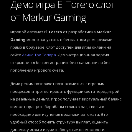
Демо игра El Torero слот
от Merkur Gaming
Игровой автомат
El Torero
от разработчика
Merkur
Gaming
можно запустить в бесплатном демо режиме
прямо в браузере. Слот доступен для игры онлайн на
сайте
Азино Три Топора
. Демонстрационная версия
открывается без регистрации, без скачивания и без
пополнения игрового счёта.
Демо режим позволяет познакомиться с игровым
процессом и протестировать функции слота перед игрой
на реальные деньги. Игрок получает виртуальный баланс
и может вращать барабаны столько раз, сколько
необходимо для изучения механики автомата. Это
удобный способ понять структуру выплат, оценить
динамику игры и изучить бонусные возможности.