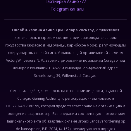
Партнерка Азино777
Telegram каналы
Онлайн-казино Азино Три Топора 2026 год
, осуществляет
деятельность в строгом соответствии с законодательством
государства Кюрасао (Нидерланды, Карибское море), регулирующим
сферу азартных онлайн игр. Управляющей организацией является
VictoryWillbeours N. V., зарегистрированная по законам Curaçao под
номером компании 134627 и имеющая юридический адрес:
Scharlooweg 39, Willemstad, Curaçao.
Компания ведёт деятельность на основании лицензии, выданной
Curaçao Gaming Authority, с регистрационным номером
OGL/2024/173/0199, которая предоставляет право на организацию и
проведение азартных игр. Все операции соответствуют положениям
Национального акта об азартных онлайн играх (Landsverordening op
de kansspelen, P.B. 2024, № 157), регулирующего порядок