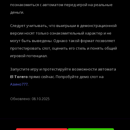
познакомиться с автоматом перед игрой на реальные
деньги.
Следует учитывать, что выигрыши в демонстрационной
версии носят только ознакомительный характер и не
могут быть выведены. Однако такой формат позволяет
протестировать слот, оценить его стиль и понять общий
игровой потенциал.
Запустите игру и протестируйте возможности автомата
El Torero
прямо сейчас. Попробуйте демо слот на
Азино777
.
Обновлено:
08.10.2025