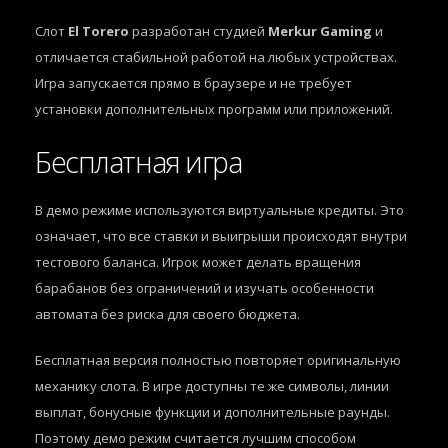
Слот
El Torero
разработан студией
Merkur Gaming
и
отличается стабильной работой на любых устройствах.
Игра запускается прямо в браузере и не требует
установки дополнительных программ или приложений.
Бесплатная игра
В демо режиме используются виртуальные кредиты. Это
означает, что все ставки и выигрыши происходят внутри
тестового баланса. Игрок может делать вращения
барабанов без ограничений и изучать особенности
автомата без риска для своего бюджета.
Бесплатная версия полностью повторяет оригинальную
механику слота. В игре доступны те же символы, линии
выплат, бонусные функции и дополнительные раунды.
Поэтому демо режим считается лучшим способом