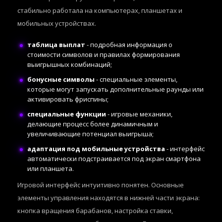
стабильно работала на компьютерах, планшетах и
мобильных устройствах.
таблица выплат
- подробная информация о
стоимости символов и правилах формирования
выигрышных комбинаций;
бонусные символы
- специальные элементы,
которые могут запускать дополнительные раунды или
активировать фриспины;
специальные функции
- игровые механики,
делающие процесс более динамичным и
увеличивающие потенциал выигрыша;
адаптация под мобильные устройства
- интерфейс
автоматически подстраивается под экран смартфона
или планшета.
Игровой интерфейс интуитивно понятен. Основные
элементы управления находятся в нижней части экрана:
кнопка вращения барабанов, настройка ставки,