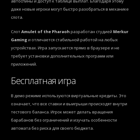
автоспины и доступ к таблице выплат. Благодаря этому
даже новые игроки могут быстро разобраться в механике
слота.
Слот
Amulet of the Pharaoh
разработан студией
Merkur
Gaming
и отличается стабильной работой на любых
устройствах. Игра запускается прямо в браузере и не
требует установки дополнительных программ или
приложений.
Бесплатная игра
В демо режиме используются виртуальные кредиты. Это
означает, что все ставки и выигрыши происходят внутри
тестового баланса. Игрок может делать вращения
барабанов без ограничений и изучать особенности
автомата без риска для своего бюджета.