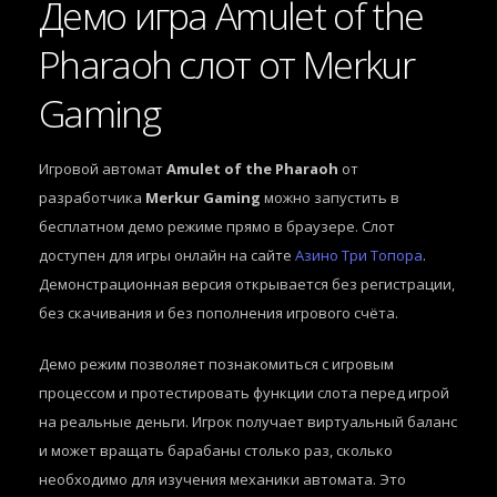
Демо игра Amulet of the
Pharaoh слот от Merkur
Gaming
Игровой автомат
Amulet of the Pharaoh
от
разработчика
Merkur Gaming
можно запустить в
бесплатном демо режиме прямо в браузере. Слот
доступен для игры онлайн на сайте
Азино Три Топора
.
Демонстрационная версия открывается без регистрации,
без скачивания и без пополнения игрового счёта.
Демо режим позволяет познакомиться с игровым
процессом и протестировать функции слота перед игрой
на реальные деньги. Игрок получает виртуальный баланс
и может вращать барабаны столько раз, сколько
необходимо для изучения механики автомата. Это