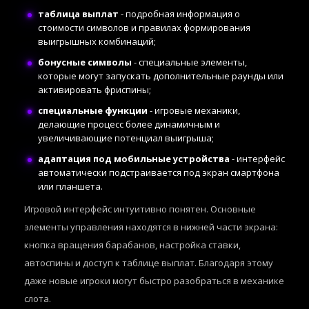
таблица выплат
- подробная информация о
стоимости символов и правилах формирования
выигрышных комбинаций;
бонусные символы
- специальные элементы,
которые могут запускать дополнительные раунды или
активировать фриспины;
специальные функции
- игровые механики,
делающие процесс более динамичным и
увеличивающие потенциал выигрыша;
адаптация под мобильные устройства
- интерфейс
автоматически подстраивается под экран смартфона
или планшета.
Игровой интерфейс интуитивно понятен. Основные
элементы управления находятся в нижней части экрана:
кнопка вращения барабанов, настройка ставки,
автоспины и доступ к таблице выплат. Благодаря этому
даже новые игроки могут быстро разобраться в механике
слота.