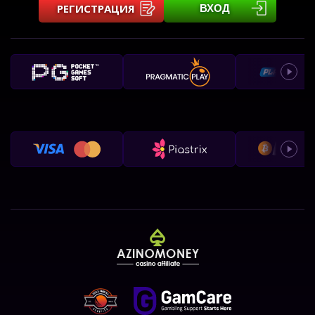
РЕГИСТРАЦИЯ
ВХОД