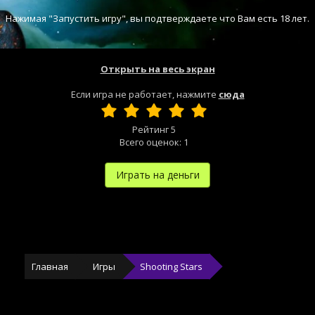
Нажимая "Запустить игру", вы подтверждаете что Вам есть 18 лет.
Открыть на весь экран
Если игра не работает, нажмите
сюда
Рейтинг
5
Всего оценок:
1
Играть на деньги
Главная
Игры
Shooting Stars