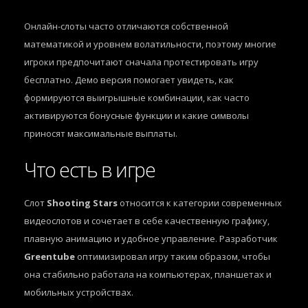
Онлайн-слоты часто отличаются собственной
математикой и уровнем волатильности, поэтому многие
игроки предпочитают сначала протестировать игру
бесплатно. Демо версия помогает увидеть, как
формируются выигрышные комбинации, как часто
активируются бонусные функции и какие символы
приносят максимальные выплаты.
Что есть в игре
Слот
Shooting Stars
относится к категории современных
видеослотов и сочетает в себе качественную графику,
плавную анимацию и удобное управление. Разработчик
Greentube
оптимизировал игру таким образом, чтобы
она стабильно работала на компьютерах, планшетах и
мобильных устройствах.