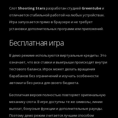
Слот
Shooting Stars
разработан студией
Greentube
и
отличается стабильной работой на любых устройствах.
Игра запускается прямо в браузере и не требует
установки дополнительных программ или приложений.
Бесплатная игра
В демо режиме используются виртуальные кредиты. Это
означает, что все ставки и выигрыши происходят внутри
тестового баланса. Игрок может делать вращения
барабанов без ограничений и изучать особенности
автомата без риска для своего бюджета.
Бесплатная версия полностью повторяет оригинальную
механику слота. В игре доступны те же символы, линии
выплат, бонусные функции и дополнительные раунды.
Поэтому демо режим считается лучшим способом