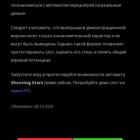
познакомиться с автоматом перед игрой на реальные
деньги.
Следует учитывать, что выигрыши в демонстрационной
версии носят только ознакомительный характер и не
могут быть выведены. Однако такой формат позволяет
протестировать слот, оценить его стиль и понять общий
игровой потенциал.
Запустите игру и протестируйте возможности автомата
Shooting Stars
прямо сейчас. Попробуйте демо слот на
Азино777
.
Обновлено:
08.10.2025