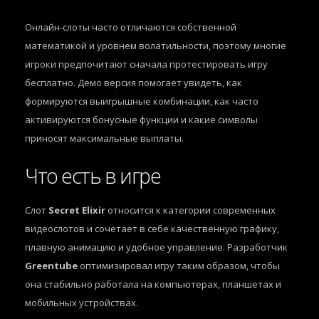
Онлайн-слоты часто отличаются собственной
математикой и уровнем волатильности, поэтому многие
игроки предпочитают сначала протестировать игру
бесплатно. Демо версия помогает увидеть, как
формируются выигрышные комбинации, как часто
активируются бонусные функции и какие символы
приносят максимальные выплаты.
Что есть в игре
Слот
Secret Elixir
относится к категории современных
видеослотов и сочетает в себе качественную графику,
плавную анимацию и удобное управление. Разработчик
Greentube
оптимизировал игру таким образом, чтобы
она стабильно работала на компьютерах, планшетах и
мобильных устройствах.