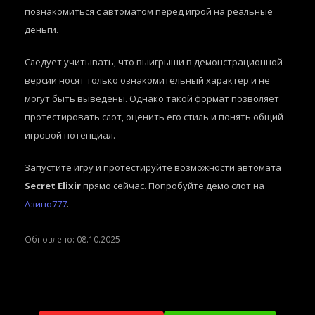
познакомиться с автоматом перед игрой на реальные
деньги.
Следует учитывать, что выигрыши в демонстрационной
версии носят только ознакомительный характер и не
могут быть выведены. Однако такой формат позволяет
протестировать слот, оценить его стиль и понять общий
игровой потенциал.
Запустите игру и протестируйте возможности автомата
Secret Elixir
прямо сейчас. Попробуйте демо слот на
Азино777
.
Обновлено:
08.10.2025