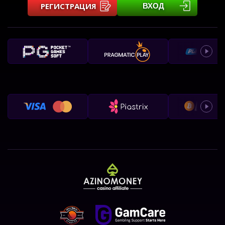
РЕГИСТРАЦИЯ
ВХОД