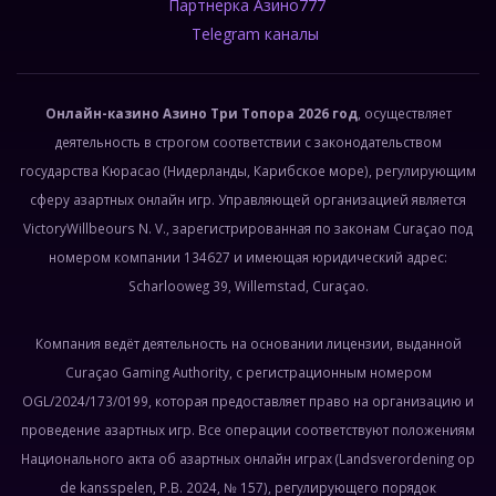
Партнерка Азино777
Telegram каналы
Онлайн-казино Азино Три Топора 2026 год
, осуществляет
деятельность в строгом соответствии с законодательством
государства Кюрасао (Нидерланды, Карибское море), регулирующим
сферу азартных онлайн игр. Управляющей организацией является
VictoryWillbeours N. V., зарегистрированная по законам Curaçao под
номером компании 134627 и имеющая юридический адрес:
Scharlooweg 39, Willemstad, Curaçao.
Компания ведёт деятельность на основании лицензии, выданной
Curaçao Gaming Authority, с регистрационным номером
OGL/2024/173/0199, которая предоставляет право на организацию и
проведение азартных игр. Все операции соответствуют положениям
Национального акта об азартных онлайн играх (Landsverordening op
de kansspelen, P.B. 2024, № 157), регулирующего порядок