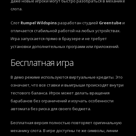
даже новые игроки могут быстро разобраться в механике
слота.
Слот
Rumpel Wildspins
разработан студией
Greentube
и
отличается стабильной работой на любых устройствах.
Игра запускается прямо в браузере и не требует
установки дополнительных программ или приложений.
Бесплатная игра
В демо режиме используются виртуальные кредиты. Это
означает, что все ставки и выигрыши происходят внутри
тестового баланса. Игрок может делать вращения
барабанов без ограничений и изучать особенности
автомата без риска для своего бюджета.
Бесплатная версия полностью повторяет оригинальную
механику слота. В игре доступны те же символы, линии