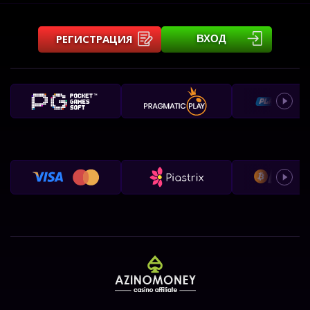
РЕГИСТРАЦИЯ
ВХОД