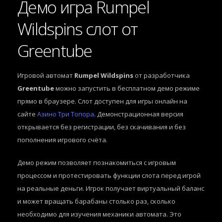
Демо игра Rumpel
Wildspins слот от
Greentube
Игровой автомат
Rumpel Wildspins
от разработчика
Greentube
можно запустить в бесплатном демо режиме
прямо в браузере. Слот доступен для игры онлайн на
сайте
Азино Три Топора
. Демонстрационная версия
открывается без регистрации, без скачивания и без
пополнения игрового счёта.
Демо режим позволяет познакомиться с игровым
процессом и протестировать функции слота перед игрой
на реальные деньги. Игрок получает виртуальный баланс
и может вращать барабаны столько раз, сколько
необходимо для изучения механики автомата. Это