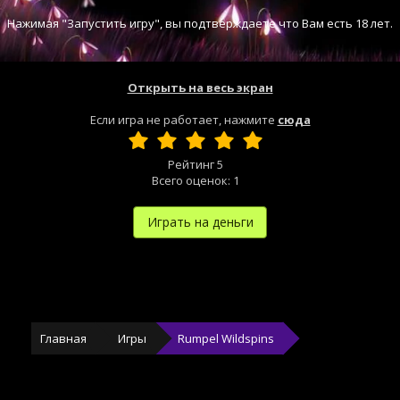
Нажимая "Запустить игру", вы подтверждаете что Вам есть 18 лет.
Открыть на весь экран
Если игра не работает, нажмите
сюда
Рейтинг
5
Всего оценок:
1
Играть на деньги
Главная
Игры
Rumpel Wildspins