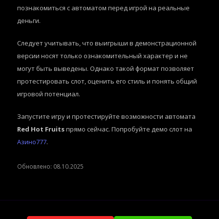
познакомиться с автоматом перед игрой на реальные
деньги.
Следует учитывать, что выигрыши в демонстрационной
версии носят только ознакомительный характер и не
могут быть выведены. Однако такой формат позволяет
протестировать слот, оценить его стиль и понять общий
игровой потенциал.
Запустите игру и протестируйте возможности автомата
Red Hot Fruits
прямо сейчас. Попробуйте демо слот на
Азино777
.
Обновлено:
08.10.2025