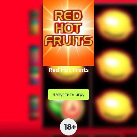
Red Hot Fruits
Запустить игру