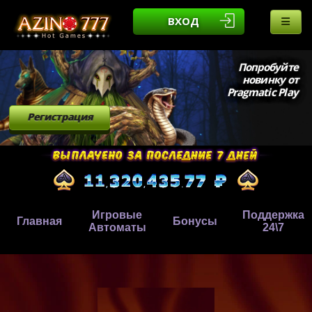
ВХОД
Попробуйте
новинку от
Pragmatic Play
Регистрация
Игровые
Поддержка
Главная
Бонусы
Автоматы
24\7
,
,
.