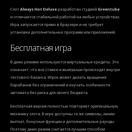
Слот
Always Hot Deluxe
разработан студией
Greentube
и отличается стабильной работой на любых устройствах.
Игра запускается прямо в браузере и не требует
установки дополнительных программ или приложений.
Бесплатная игра
В демо режиме используются виртуальные кредиты. Это
означает, что все ставки и выигрыши происходят внутри
тестового баланса. Игрок может делать вращения
барабанов без ограничений и изучать особенности
автомата без риска для своего бюджета.
Бесплатная версия полностью повторяет оригинальную
механику слота. В игре доступны те же символы, линии
выплат, бонусные функции и дополнительные раунды.
Поэтому демо режим считается лучшим способом