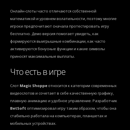
Онлайн-слоты часто отличаются собственной
математикой и уровнем волатильности, поэтому многие
игроки предпочитают сначала протестировать игру
бесплатно. Демо версия помогает увидеть, как
формируются выигрышные комбинации, как часто
активируются бонусные функции и какие символы
приносят максимальные выплаты.
Что есть в игре
Слот
Magic Shoppe
относится к категории современных
видеослотов и сочетает в себе качественную графику,
плавную анимацию и удобное управление. Разработчик
BetSoft
оптимизировал игру таким образом, чтобы она
стабильно работала на компьютерах, планшетах и
мобильных устройствах.