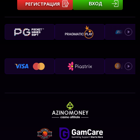
РЕГИСТРАЦИЯ
ВХОД