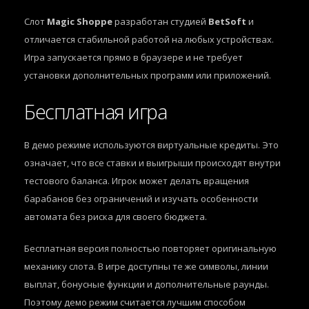
Слот
Magic Shoppe
разработан студией
BetSoft
и
отличается стабильной работой на любых устройствах.
Игра запускается прямо в браузере и не требует
установки дополнительных программ или приложений.
Бесплатная игра
В демо режиме используются виртуальные кредиты. Это
означает, что все ставки и выигрыши происходят внутри
тестового баланса. Игрок может делать вращения
барабанов без ограничений и изучать особенности
автомата без риска для своего бюджета.
Бесплатная версия полностью повторяет оригинальную
механику слота. В игре доступны те же символы, линии
выплат, бонусные функции и дополнительные раунды.
Поэтому демо режим считается лучшим способом