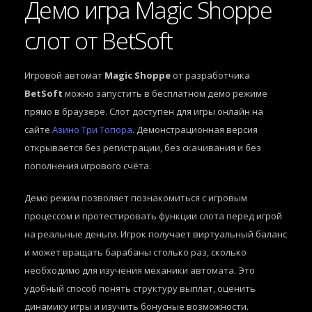
Демо игра Magic Shoppe
слот от BetSoft
Игровой автомат
Magic Shoppe
от разработчика
BetSoft
можно запустить в бесплатном демо режиме
прямо в браузере. Слот доступен для игры онлайн на
сайте
Азино Три Топора
. Демонстрационная версия
открывается без регистрации, без скачивания и без
пополнения игрового счёта.
Демо режим позволяет познакомиться с игровым
процессом и протестировать функции слота перед игрой
на реальные деньги. Игрок получает виртуальный баланс
и может вращать барабаны столько раз, сколько
необходимо для изучения механики автомата. Это
удобный способ понять структуру выплат, оценить
динамику игры и изучить бонусные возможности.