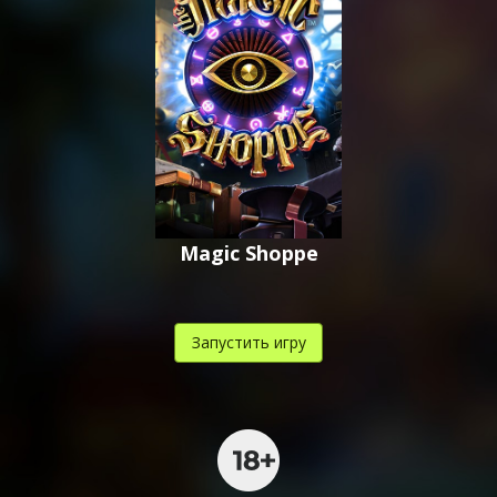
Magic Shoppe
Запустить игру