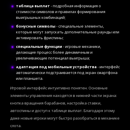
таблица выплат
- подробная информация о
стоимости символов и правилах формирования
выигрышных комбинаций;
бонусные символы
- специальные элементы,
которые могут запускать дополнительные раунды или
активировать фриспины;
специальные функции
- игровые механики,
делающие процесс более динамичным и
увеличивающие потенциал выигрыша;
адаптация под мобильные устройства
- интерфейс
автоматически подстраивается под экран смартфона
или планшета.
Игровой интерфейс интуитивно понятен. Основные
элементы управления находятся в нижней части экрана:
кнопка вращения барабанов, настройка ставки,
автоспины и доступ к таблице выплат. Благодаря этому
даже новые игроки могут быстро разобраться в механике
слота.