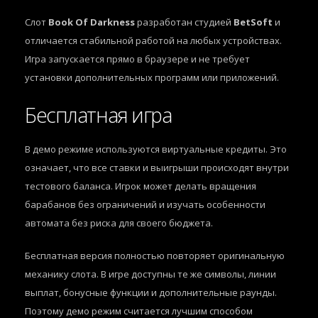
Слот
Book Of Darkness
разработан студией
BetSoft
и
отличается стабильной работой на любых устройствах.
Игра запускается прямо в браузере и не требует
установки дополнительных программ или приложений.
Бесплатная игра
В демо режиме используются виртуальные кредиты. Это
означает, что все ставки и выигрыши происходят внутри
тестового баланса. Игрок может делать вращения
барабанов без ограничений и изучать особенности
автомата без риска для своего бюджета.
Бесплатная версия полностью повторяет оригинальную
механику слота. В игре доступны те же символы, линии
выплат, бонусные функции и дополнительные раунды.
Поэтому демо режим считается лучшим способом