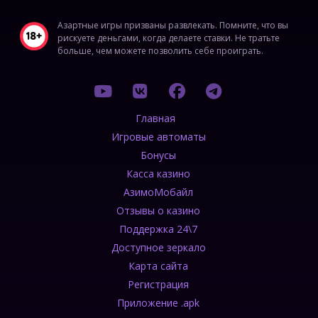
Азартные игры призваны развлекать. Помните, что вы
рискуете деньгами, когда делаете ставки. Не тратьте
больше, чем можете позволить себе проиграть.
Главная
Игровые автоматы
Бонусы
Касса казино
АзимоМобайл
Отзывы о казино
Поддержка 24\7
Доступное зеркало
Карта сайта
Регистрация
Приложение .apk