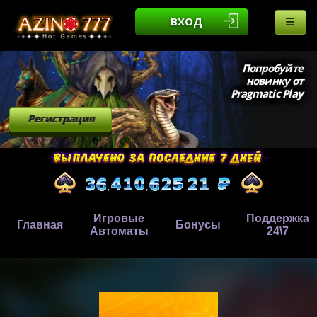
ВХОД
Попробуйте
новинку от
Pragmatic Play
Регистрация
Игровые
Поддержка
Главная
Бонусы
Автоматы
24\7
,
,
.