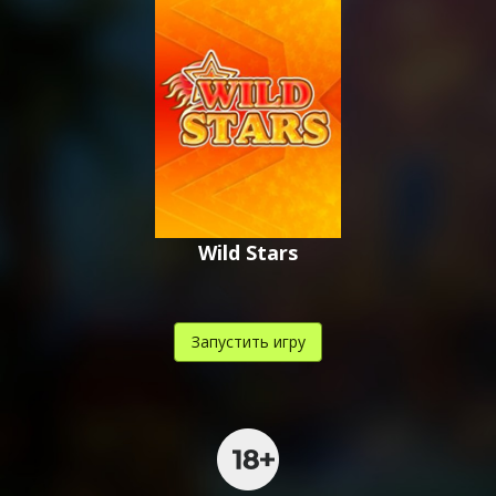
Wild Stars
Запустить игру