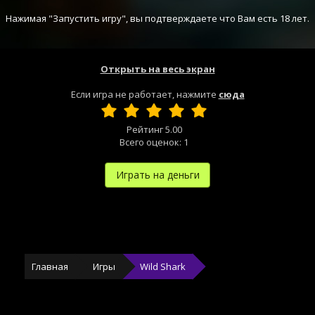
Нажимая "Запустить игру", вы подтверждаете что Вам есть 18 лет.
Открыть на весь экран
Если игра не работает, нажмите
сюда
Рейтинг
5.00
Всего оценок:
1
Играть на деньги
Главная
Игры
Wild Shark