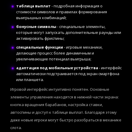
таблица выплат
- подробная информация о
стоимости символов и правилах формирования
выигрышных комбинаций;
бонусные символы
- специальные элементы,
которые могут запускать дополнительные раунды или
активировать фриспины;
специальные функции
- игровые механики,
делающие процесс более динамичным и
увеличивающие потенциал выигрыша;
адаптация под мобильные устройства
- интерфейс
автоматически подстраивается под экран смартфона
или планшета.
Игровой интерфейс интуитивно понятен. Основные
элементы управления находятся в нижней части экрана:
кнопка вращения барабанов, настройка ставки,
автоспины и доступ к таблице выплат. Благодаря этому
даже новые игроки могут быстро разобраться в механике
слота.