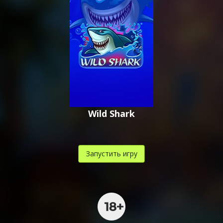
Wild Shark
Запустить игру