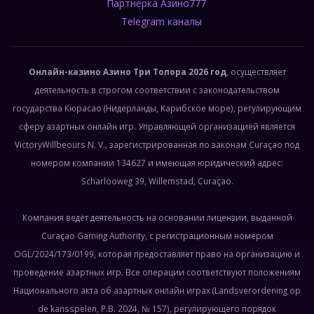
Партнерка Азино777
Telegram каналы
Онлайн-казино Азино Три Топора 2026 год
, осуществляет
деятельность в строгом соответствии с законодательством
государства Кюрасао (Нидерланды, Карибское море), регулирующим
сферу азартных онлайн игр. Управляющей организацией является
VictoryWillbeours N. V., зарегистрированная по законам Curaçao под
номером компании 134627 и имеющая юридический адрес:
Scharlooweg 39, Willemstad, Curaçao.
Компания ведёт деятельность на основании лицензии, выданной
Curaçao Gaming Authority, с регистрационным номером
OGL/2024/173/0199, которая предоставляет право на организацию и
проведение азартных игр. Все операции соответствуют положениям
Национального акта об азартных онлайн играх (Landsverordening op
de kansspelen, P.B. 2024, № 157), регулирующего порядок