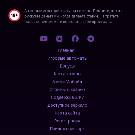
Азартные игры призваны развлекать. Помните, что вы
рискуете деньгами, когда делаете ставки. Не тратьте
больше, чем можете позволить себе проиграть.
Главная
Игровые автоматы
Бонусы
Касса казино
АзимоМобайл
Отзывы о казино
Поддержка 24\7
Доступное зеркало
Карта сайта
Регистрация
Приложение .apk