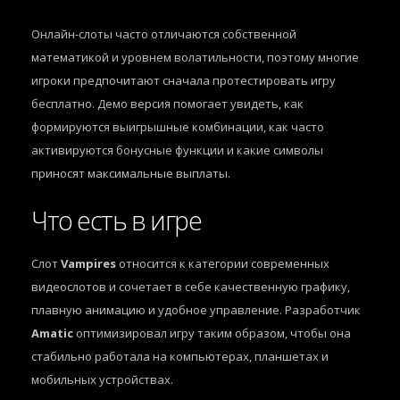
Онлайн-слоты часто отличаются собственной
математикой и уровнем волатильности, поэтому многие
игроки предпочитают сначала протестировать игру
бесплатно. Демо версия помогает увидеть, как
формируются выигрышные комбинации, как часто
активируются бонусные функции и какие символы
приносят максимальные выплаты.
Что есть в игре
Слот
Vampires
относится к категории современных
видеослотов и сочетает в себе качественную графику,
плавную анимацию и удобное управление. Разработчик
Amatic
оптимизировал игру таким образом, чтобы она
стабильно работала на компьютерах, планшетах и
мобильных устройствах.