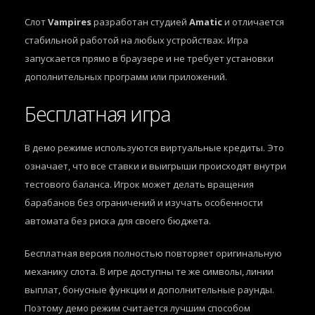
Слот
Vampires
разработан студией
Amatic
и отличается
стабильной работой на любых устройствах. Игра
запускается прямо в браузере и не требует установки
дополнительных программ или приложений.
Бесплатная игра
В демо режиме используются виртуальные кредиты. Это
означает, что все ставки и выигрыши происходят внутри
тестового баланса. Игрок может делать вращения
барабанов без ограничений и изучать особенности
автомата без риска для своего бюджета.
Бесплатная версия полностью повторяет оригинальную
механику слота. В игре доступны те же символы, линии
выплат, бонусные функции и дополнительные раунды.
Поэтому демо режим считается лучшим способом