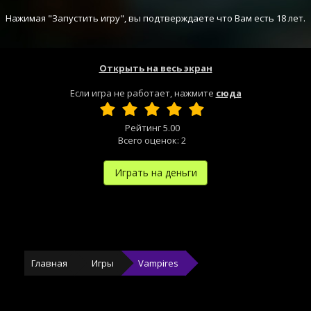
Нажимая "Запустить игру", вы подтверждаете что Вам есть 18 лет.
Открыть на весь экран
Если игра не работает, нажмите
сюда
Рейтинг
5.00
Всего оценок:
2
Играть на деньги
Главная
Игры
Vampires