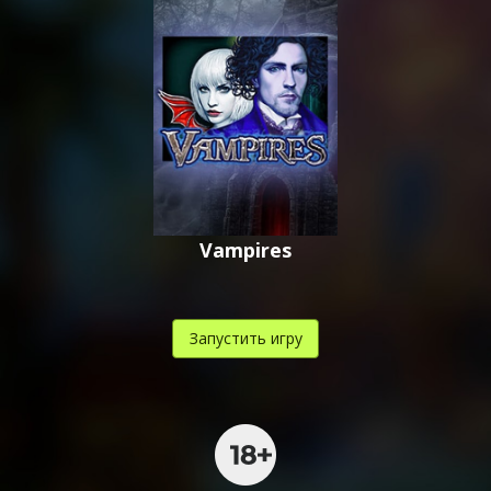
Vampires
Запустить игру