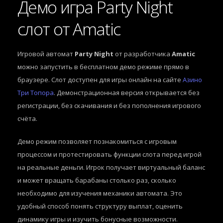
Демо игра Party Night
слот от Amatic
Игровой автомат
Party Night
от разработчика
Amatic
можно запустить в бесплатном демо режиме прямо в
браузере. Слот доступен для игры онлайн на сайте
Азино
Три Топора
. Демонстрационная версия открывается без
регистрации, без скачивания и без пополнения игрового
счёта.
Демо режим позволяет познакомиться с игровым
процессом и протестировать функции слота перед игрой
на реальные деньги. Игрок получает виртуальный баланс
и может вращать барабаны столько раз, сколько
необходимо для изучения механики автомата. Это
удобный способ понять структуру выплат, оценить
динамику игры и изучить бонусные возможности.