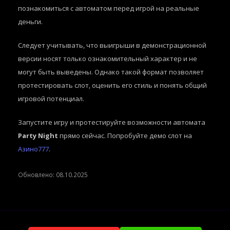
познакомиться с автоматом перед игрой на реальные
деньги.
Следует учитывать, что выигрыши в демонстрационной
версии носят только ознакомительный характер и не
могут быть выведены. Однако такой формат позволяет
протестировать слот, оценить его стиль и понять общий
игровой потенциал.
Запустите игру и протестируйте возможности автомата
Party Night
прямо сейчас. Попробуйте демо слот на
Азино777
.
Обновлено:
08.10.2025