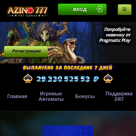
ВХОД
Попробуйте
новинку от
Pragmatic Play
Регистрация
Игровые
Поддержка
Главная
Бонусы
Автоматы
24\7
,
,
.