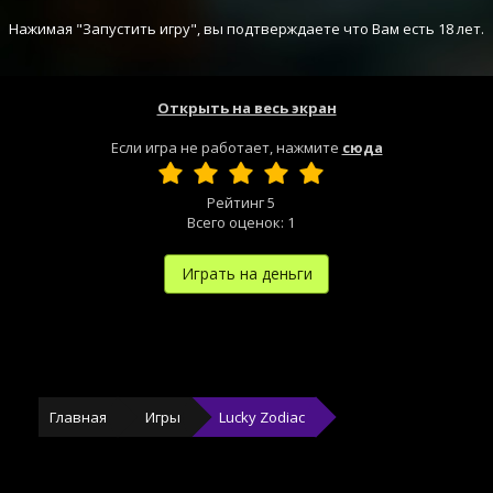
Нажимая "Запустить игру", вы подтверждаете что Вам есть 18 лет.
Открыть на весь экран
Если игра не работает, нажмите
сюда
Рейтинг
5
Всего оценок:
1
Играть на деньги
Главная
Игры
Lucky Zodiac