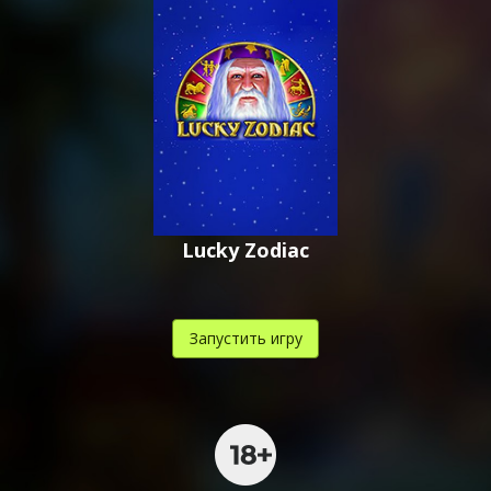
Lucky Zodiac
Запустить игру