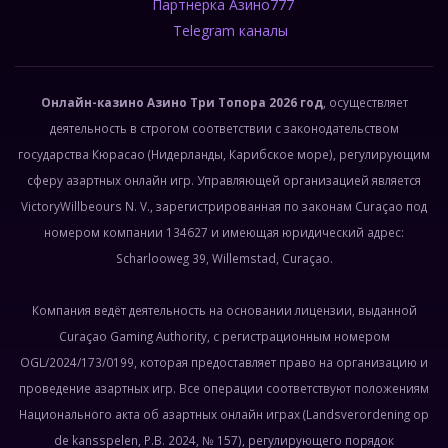
Партнерка Азино777
Telegram каналы
Онлайн-казино Азино Три Топора 2026 год
, осуществляет
деятельность в строгом соответствии с законодательством
государства Кюрасао (Нидерланды, Карибское море), регулирующим
сферу азартных онлайн игр. Управляющей организацией является
VictoryWillbeours N. V., зарегистрированная по законам Curaçao под
номером компании 134627 и имеющая юридический адрес:
Scharlooweg 39, Willemstad, Curaçao.
Компания ведёт деятельность на основании лицензии, выданной
Curaçao Gaming Authority, с регистрационным номером
OGL/2024/173/0199, которая предоставляет право на организацию и
проведение азартных игр. Все операции соответствуют положениям
Национального акта об азартных онлайн играх (Landsverordening op
de kansspelen, P.B. 2024, № 157), регулирующего порядок