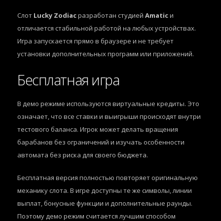
Слот
Lucky Zodiac
разработан студией
Amatic
и
отличается стабильной работой на любых устройствах.
Игра запускается прямо в браузере и не требует
установки дополнительных программ или приложений.
Бесплатная игра
В демо режиме используются виртуальные кредиты. Это
означает, что все ставки и выигрыши происходят внутри
тестового баланса. Игрок может делать вращения
барабанов без ограничений и изучать особенности
автомата без риска для своего бюджета.
Бесплатная версия полностью повторяет оригинальную
механику слота. В игре доступны те же символы, линии
выплат, бонусные функции и дополнительные раунды.
Поэтому демо режим считается лучшим способом