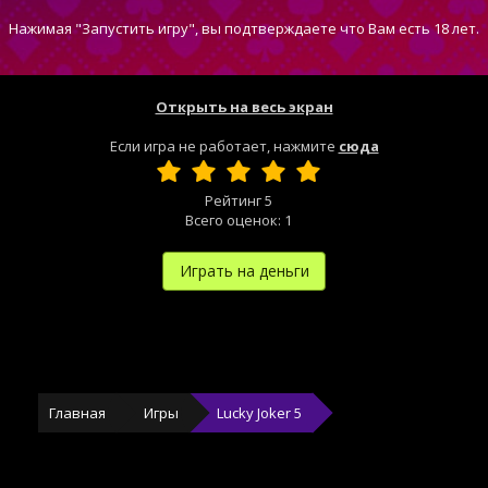
Нажимая "Запустить игру", вы подтверждаете что Вам есть 18 лет.
Открыть на весь экран
Если игра не работает, нажмите
сюда
Рейтинг
5
Всего оценок:
1
Играть на деньги
Главная
Игры
Lucky Joker 5