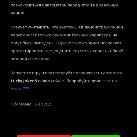
познакомиться с автоматом перед игрой на реальные
деньги.
Следует учитывать, что выигрыши в демонстрационной
версии носят только ознакомительный характер и не
могут быть выведены. Однако такой формат позволяет
протестировать слот, оценить его стиль и понять общий
игровой потенциал.
Запустите игру и протестируйте возможности автомата
Lucky Joker 5
прямо сейчас. Попробуйте демо слот на
Азино777
.
Обновлено:
08.10.2025