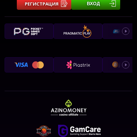
РЕГИСТРАЦИЯ
ВХОД