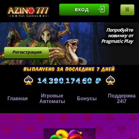
ВХОД
Попробуйте
новинку от
Pragmatic Play
Регистрация
Игровые
Поддержка
Главная
Бонусы
Автоматы
24\7
,
,
.