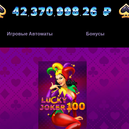
,
,
.
Игровые Автоматы
Бонусы