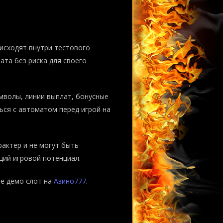
оисходят внутри тестового
ата без риска для своего
мволы, линии выплат, бонусные
ся с автоматом перед игрой на
актер и не могут быть
щий игровой потенциал.
е демо слот на
Азино777
.