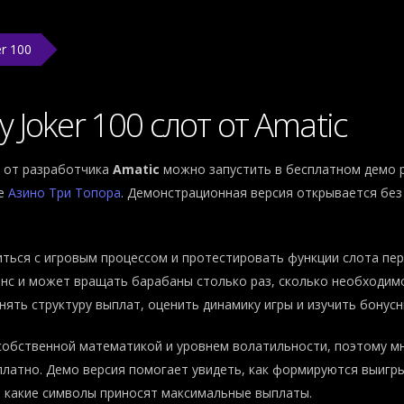
er 100
 Joker 100 слот от Amatic
от разработчика
Amatic
можно запустить в бесплатном демо р
те
Азино Три Топора
. Демонстрационная версия открывается без 
ься с игровым процессом и протестировать функции слота пере
нс и может вращать барабаны столько раз, сколько необходимо
нять структуру выплат, оценить динамику игры и изучить бонус
собственной математикой и уровнем волатильности, поэтому м
платно. Демо версия помогает увидеть, как формируются выигр
и какие символы приносят максимальные выплаты.