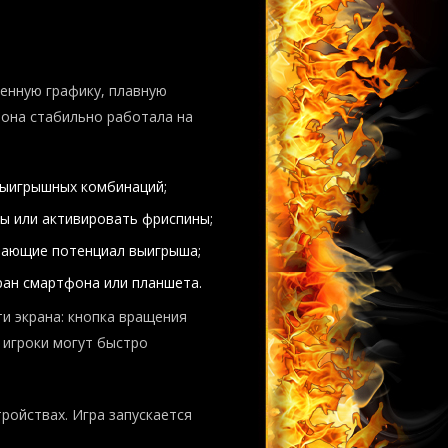
венную графику, плавную
 она стабильно работала на
выигрышных комбинаций;
ы или активировать фриспины;
вающие потенциал выигрыша;
ран смартфона или планшета.
и экрана: кнопка вращения
 игроки могут быстро
ройствах. Игра запускается