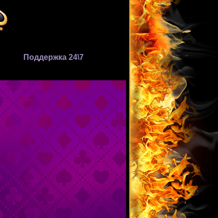
Поддержка 24\7