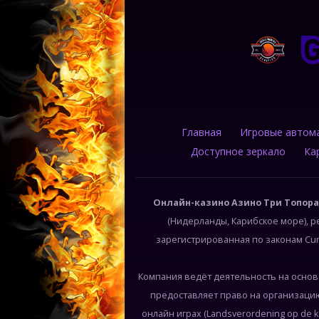
Главная
Игровые автом
Доступное зеркало
Ка
Онлайн-казино Азино Три Топора 
(Нидерланды, Карибское море), р
зарегистрированная по законам Cur
Компания ведёт деятельность на основа
предоставляет право на организаци
онлайн играх (Landsverordening op de 