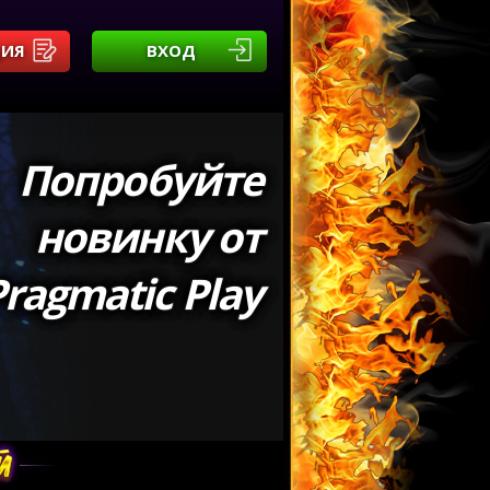
ЦИЯ
ВХОД
Попробуйте
ТУРНИ
MULTIP
новинку от
FEST
ragmatic Play
Регис