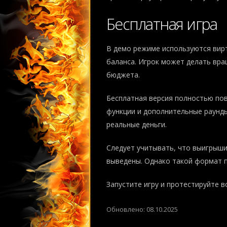
Бесплатная игра
В демо режиме используются вирт
баланса. Игрок может делать вра
бюджета.
Бесплатная версия полностью пов
функции и дополнительные раунд
реальные деньги.
Следует учитывать, что выигрыши
выведены. Однако такой формат п
Запустите игру и протестируйте
Обновлено:
08.10.2025