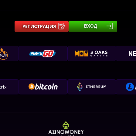
РЕГИСТРАЦИЯ
ВХОД