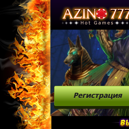
й фонд
32 950 ₽
Регистрация