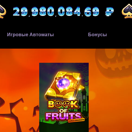
,
,
.
Игровые Автоматы
Бонусы