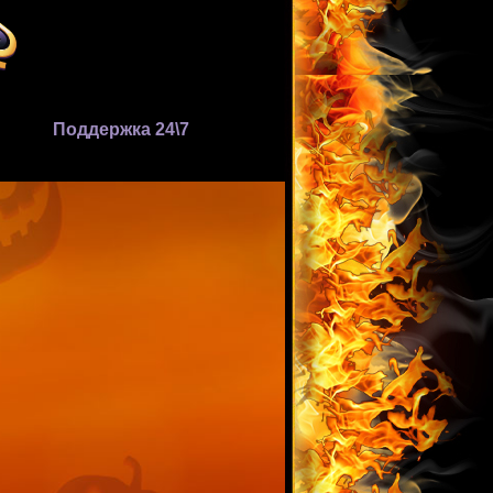
Поддержка 24\7