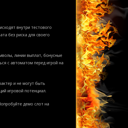
оисходят внутри тестового
ата без риска для своего
мволы, линии выплат, бонусные
ся с автоматом перед игрой на
актер и не могут быть
щий игровой потенциал.
Попробуйте демо слот на