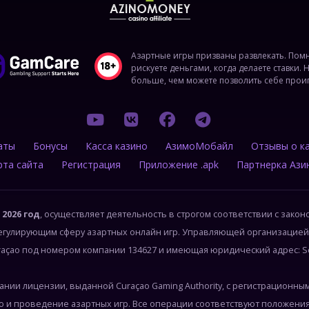
Азартные игры призваны развлекать. Помн
рискуете деньгами, когда делаете ставки. 
больше, чем можете позволить себе проиг
аты
Бонусы
Касса казино
АзимоМобайл
Отзывы о к
рта сайта
Регистрация
Приложение .apk
Партнерка Ази
2026 год
, осуществляет деятельность в строгом соответствии с зако
егулирующим сферу азартных онлайн игр. Управляющей организацией явл
açao под номером компании 134627 и имеющая юридический адрес: Scha
нии лицензии, выданной Curaçao Gaming Authority, с регистрационны
ю и проведение азартных игр. Все операции соответствуют положения