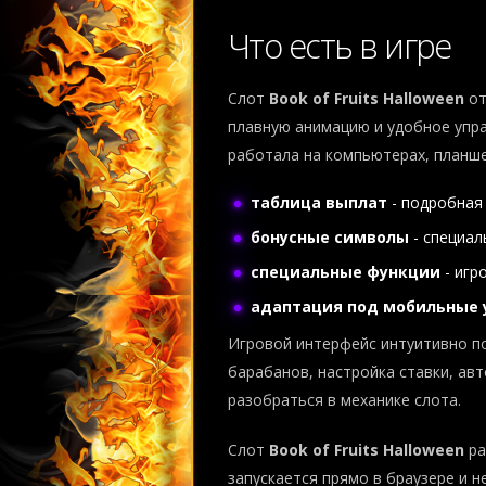
Что есть в игре
Слот
Book of Fruits Halloween
от
плавную анимацию и удобное упр
работала на компьютерах, планше
таблица выплат
- подробная
бонусные символы
- специал
специальные функции
- игр
адаптация под мобильные 
Игровой интерфейс интуитивно по
барабанов, настройка ставки, ав
разобраться в механике слота.
Слот
Book of Fruits Halloween
ра
запускается прямо в браузере и 