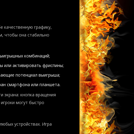
е качественную графику,
м, чтобы она стабильно
выигрышных комбинаций;
ы или активировать фриспины;
вающие потенциал выигрыша;
ран смартфона или планшета.
и экрана: кнопка вращения
 игроки могут быстро
любых устройствах. Игра