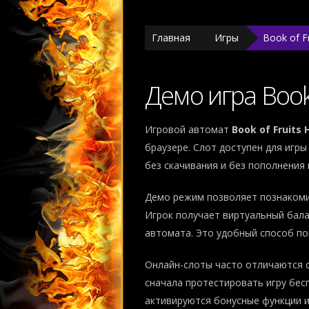
Главная
Игры
Book of F
Демо игра Book 
Игровой автомат
Book of Fruits
браузере. Слот доступен для игры
без скачивания и без пополнения 
Демо режим позволяет познакомит
Игрок получает виртуальный бала
автомата. Это удобный способ по
Онлайн-слоты часто отличаются 
сначала протестировать игру бес
активируются бонусные функции 