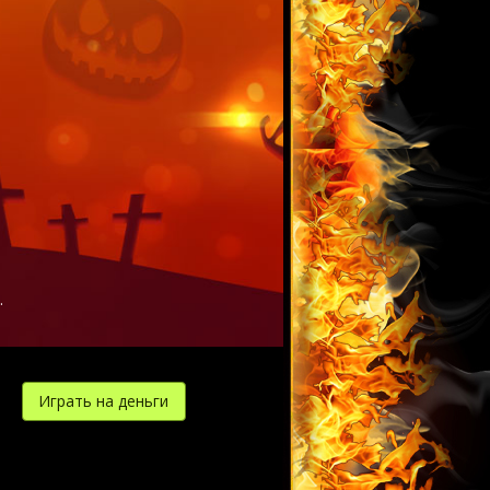
.
Играть на деньги